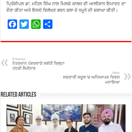
ਪ੍ਰਿੰਸੀਪਲ ਡਾ. ਮਹਿਲ ਸਿੰਘ ਨਾਲ ਮਿਲਕੇ ਕਾਲਜ ਦੀ ਆਲੀਸ਼ਾਨ ਇਮਾਰਤ ਦਾ
ਦੌਰਾ ਕੀਤਾ ਅਤੇ ਇਸਦੇ ਵਿਲੱਖਣ ਭਵਨ ਕਲਾ ਦੇ ਨਮੂਨੇ ਦੀ ਸ਼ਲਾਘਾ ਕੀਤੀ।
F
T
W
S
ac
wi
h
h
e
tt
at
ar
b
er
sA
e
o
p
Previous
ਨੇਤਰਦਾਨ ਪੰਦਰਵਾੜੇ ਸਬੰਧੀ ਜ਼ਿਲ੍ਹਾ
o
p
ਪੱਧਰੀ ਸੈਮੀਨਾਰ
Next
ਸਰਕਾਰੀ ਸਕੂਲ ‘ਚ ਅਧਿਆਪਕ ਦਿਵਸ
k
ਮਨਾਇਆ
Related Articles