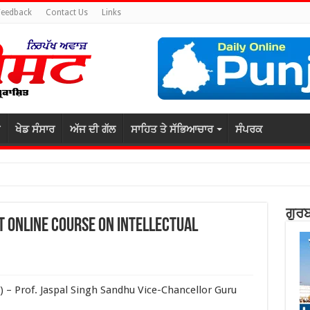
Feedback
Contact Us
Links
ਖੇਡ ਸੰਸਾਰ
ਅੱਜ ਦੀ ਗੱਲ
ਸਾਹਿਤ ਤੇ ਸੱਭਿਆਚਾਰ
ਸੰਪਰਕ
ਗੁਰਬ
t online course on Intellectual
) – Prof. Jaspal Singh Sandhu Vice-Chancellor Guru