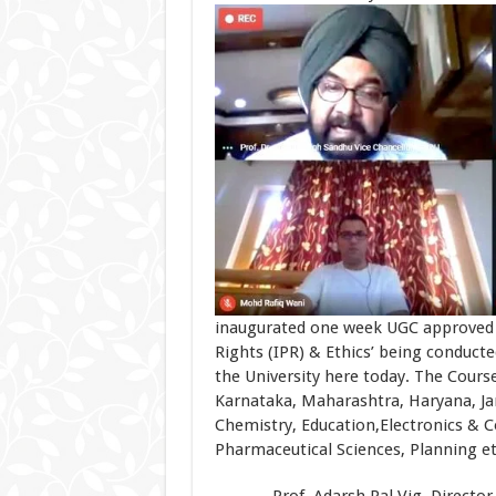
inaugurated one week UGC approved o
Rights (IPR) & Ethics’ being condu
the University here today. The Course
Karnataka, Maharashtra, Haryana, Ja
Chemistry, Education,Electronics & 
Pharmaceutical Sciences, Planning etc
Prof. Adarsh Pal Vig, Director, H