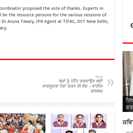
inator proposed the vote of thanks. Experts in
ill be the resource persons for the various sessions of
y Dr Aruna Tiwary, IPR Agent at TIFAC, DST New Delhi,
acy.
Next
ਖੋਜਾਂ ਨੂੰ ਪੇਟੈਂਟ ਕਰਵਾਉਣ ਲਈ
ਜਾਗਰੂਕਤਾ ਪੈਦਾ ਕਰਨ ਦੀ ਲੋੜ – ਵਾਈਸ
ਚਾਂਸਲਰ
ਵਿਆ
ਵਿਆ
ਵਿਆ
ਵਿਆ
ਵਿਆ
ਗਰਗ
ਸਿੰ
ਅਤੇ
ਬਾਂ
ਰਾ
ਕਵਿਤ