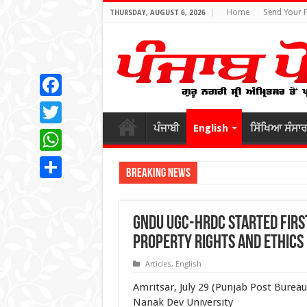
Home
Send Your 
THURSDAY, AUGUST 6, 2026
Facebook
ਪੰਜਾਬੀ
English
ਸਿੱਖਿਆ ਸੰਸਾਰ
Twitter
WhatsApp
Breaking News
Share
GNDU UGC-HRDC started firs
Property Rights and Ethics
Articles
,
English
Amritsar, July 29 (Punjab Post Bureau
Nanak Dev University