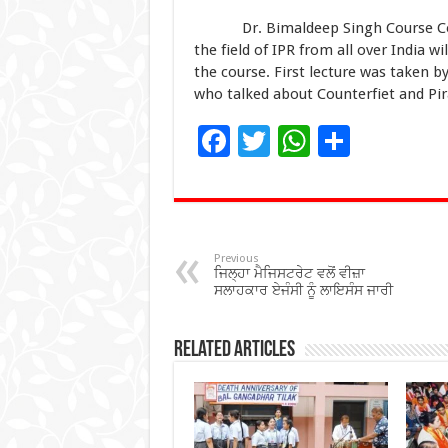
Dr. Bimaldeep Singh Course Coord
the field of IPR from all over India w
the course. First lecture was taken b
who talked about Counterfiet and Pir
F
T
W
S
ac
wi
h
h
e
tt
at
ar
b
er
sA
e
o
p
Previous
ਜਿਲ੍ਹਾ ਮੈਜਿਸਟਰੇਟ ਵਲੋਂ ਵੀਜ਼ਾ
o
p
ਸਲਾਹਕਾਰ ਏਜੰਸੀ ਨੂੰ ਲਾਇਸੰਸ ਜਾਰੀ
k
Related Articles