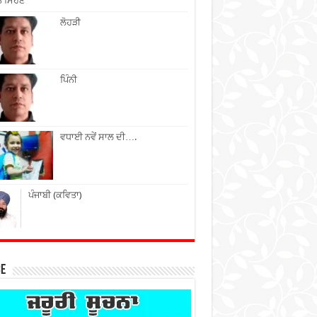
ੇ ਮਿਹਣੇ
ਲੋਹੜੀ
ਪਿੰਨੀ
ਵਧਾਈ ਨਵੇਂ ਸਾਲ ਦੀ….
ਪੰਜਾਬੀ (ਕਵਿਤਾ)
ce