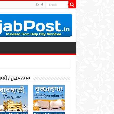
ਾਣੀ / ਹੁਕਮਨਾਮਾ