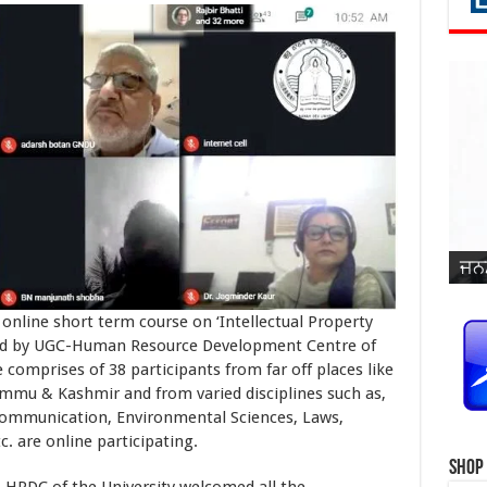
ਜਨਮ
ਵਿਆ
ਜਨਮ
ਜਨਮ
ਜਨਮ
ਜਨਮ
ਪ੍ਰ
ਜਨਮ
ਜਨਮ
ਜਨਮ
ਜਨਮ
ਸਿੰ
nline short term course on ‘Intellectual Property
cted by UGC-Human Resource Development Centre of
 comprises of 38 participants from far off places like
mmu & Kashmir and from varied disciplines such as,
Communication, Environmental Sciences, Laws,
. are online participating.
Shop
RDC of the University welcomed all the