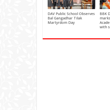
DAV Public School Observes
BBK D
Bal Gangadhar Tilak
marks
Martyrdom Day
Acade
with 