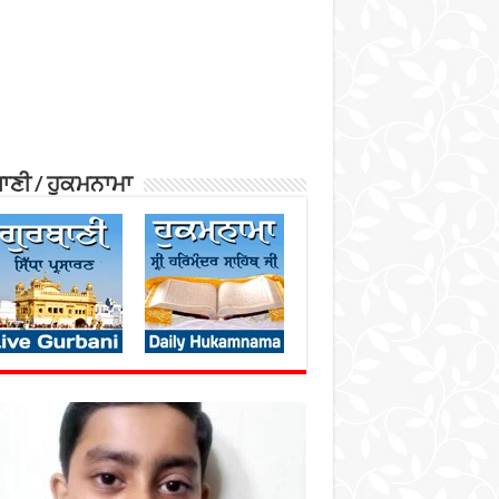
ਾਣੀ / ਹੁਕਮਨਾਮਾ