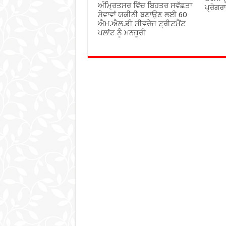
ਅੰਮ੍ਰਿਤਸਰ ਵਿੱਚ ਬਿਹਤਰ ਸਵੱਛਤਾ
ਪ੍ਰੋਗਰ
ਸੇਵਾਵਾਂ ਯਕੀਨੀ ਬਣਾਉਣ ਲਈ 60
ਐਮ.ਐਲ.ਡੀ ਸੀਵਰੇਜ ਟ੍ਰੀਟਮੈਂਟ
ਪਲਾਂਟ ਨੂੰ ਮਨਜ਼ੂਰੀ