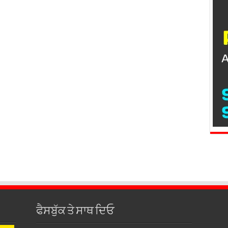
ਫੈਸਬੁੱਕ ਤੇ ਸਾਥ ਦਿਓ