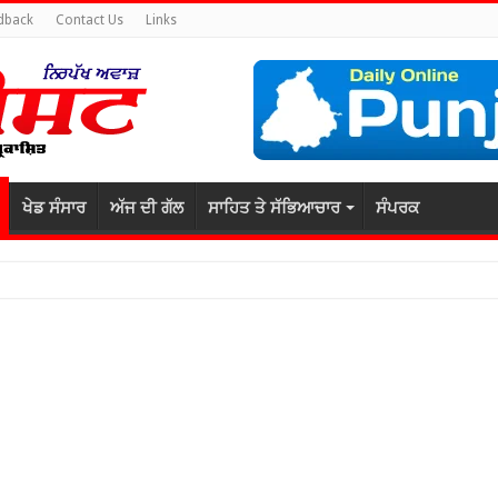
dback
Contact Us
Links
ਖੇਡ ਸੰਸਾਰ
ਅੱਜ ਦੀ ਗੱਲ
ਸਾਹਿਤ ਤੇ ਸੱਭਿਆਚਾਰ
ਸੰਪਰਕ