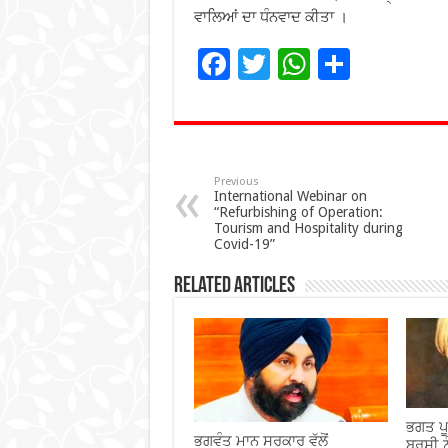
ਵਾਲਿਆਂ ਦਾ ਧੰਨਵਾਦ ਕੀਤਾ ।
F
T
W
S
ac
wi
h
h
e
tt
at
ar
b
er
sA
e
o
p
Previous
International Webinar on
“Refurbishing of Operation:
o
p
Tourism and Hospitality during
Covid-19”
k
Related Articles
ਭਗਤ ਪੂ
ਭਗਵੰਤ ਮਾਨ ਸਰਕਾਰ ਵੱਲੋਂ
ਬਰਸੀ ਨ