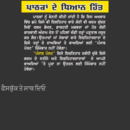
ਫੈਸਬੁੱਕ ਤੇ ਸਾਥ ਦਿਓ