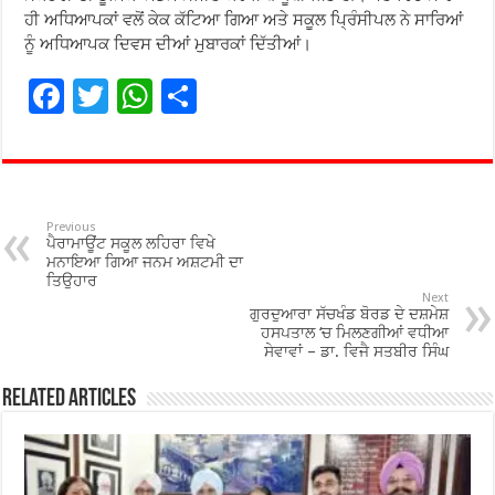
ਹੀ ਅਧਿਆਪਕਾਂ ਵਲੋਂ ਕੇਕ ਕੱਟਿਆ ਗਿਆ ਅਤੇ ਸਕੂਲ ਪ੍ਰਿੰਸੀਪਲ ਨੇ ਸਾਰਿਆਂ
ਨੂੰ ਅਧਿਆਪਕ ਦਿਵਸ ਦੀਆਂ ਮੁਬਾਰਕਾਂ ਦਿੱਤੀਆਂ।
F
T
W
S
ac
wi
h
h
e
tt
at
ar
b
er
sA
e
o
p
Previous
ਪੈਰਾਮਾਊਂਟ ਸਕੂਲ ਲਹਿਰਾ ਵਿਖੇ
o
p
ਮਨਾਇਆ ਗਿਆ ਜਨਮ ਅਸ਼ਟਮੀ ਦਾ
ਤਿਉਹਾਰ
k
Next
ਗੁਰਦੁਆਰਾ ਸੱਚਖੰਡ ਬੋਰਡ ਦੇ ਦਸ਼ਮੇਸ਼
ਹਸਪਤਾਲ ‘ਚ ਮਿਲਣਗੀਆਂ ਵਧੀਆ
ਸੇਵਾਵਾਂ – ਡਾ. ਵਿਜੈ ਸਤਬੀਰ ਸਿੰਘ
Related Articles