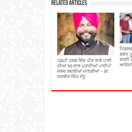
Related Articles
ਪਿੰਗਲਵ
ਭਗਤ ਪੂ
ਬਰਸੀ ਮ
ਪੱਛਮੀ ਹਲਕੇ ਵਿੱਚ ਪੀਣ ਵਾਲੇ ਪਾਣੀ
ਆਯੋਜ
ਦੀਆਂ 50 ਸਾਲ ਪੁਰਾਣੀਆਂ ਪਾਈਪਾਂ
ਜਲਦ ਬਦਲੀਆਂ ਜਾਣਗੀਆਂ – ਡਾ.
ਜਸਬੀਰ ਸਿੰਘ ਸੰਧੂ