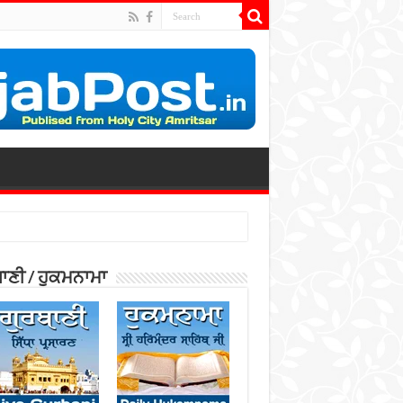
ਾਣੀ / ਹੁਕਮਨਾਮਾ