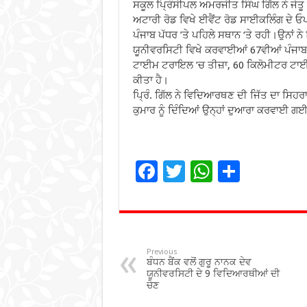
ਸਕੂਲ ਪ੍ਰਿੰਸੀਪਲ ਅਮਰਜੀਤ ਸਿੰਘ ਗਿੱਲ ਨੇ ਜੇਤ
ਅਟਾਰੀ ਰੋਡ ਵਿਖੇ ਈਵੈਂਟ ਰੋਡ ਸਾਈਕਲਿੰਗ ਦੇ ਓਪ
ਪੰਜਾਬ ਪੱਧਰ ’ਤੇ ਪਹਿਲੇ ਸਥਾਨ ‘ਤੇ ਰਹੀ।ਉਨਾਂ 
ਯੂਨੀਵਰਸਿਟੀ ਵਿਖੇ ਕਰਵਾਈਆਂ 67ਵੀਆਂ ਪੰਜਾਬ ਸ
ਟਾਈਮ ਟਰਾਇਲ ’ਚ ਤੀਜ਼ਾ, 60 ਕਿਲੋਮੀਟਰ ਟਾਈ
ਕੀਤਾ ਹੈ।
ਪ੍ਰਿੰ. ਗਿੱਲ ਨੇ ਵਿਦਿਆਰਥਣ ਦੀ ਜਿੱਤ ਦਾ ਸਿਹਰਾ
ਕੁਮਾਰ ਨੂੰ ਦਿੰਦਿਆਂ ਉਨ੍ਹਾਂ ਦੁਆਰਾ ਕਰਵਾਈ
F
T
W
S
ac
wi
h
h
e
tt
at
ar
b
er
sA
e
o
p
Previous
ਬੰਧਨ ਬੈਂਕ ਵਲੋਂ ਗੁਰੂ ਨਾਨਕ ਦੇਵ
o
p
ਯੂਨੀਵਰਸਿਟੀ ਦੇ 9 ਵਿਦਿਆਰਥੀਆਂ ਦੀ
ਚੋਣ
k