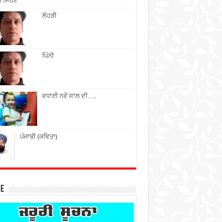
ੇ ਮਿਹਣੇ
ਲੋਹੜੀ
ਪਿੰਨੀ
ਵਧਾਈ ਨਵੇਂ ਸਾਲ ਦੀ….
ਪੰਜਾਬੀ (ਕਵਿਤਾ)
ce