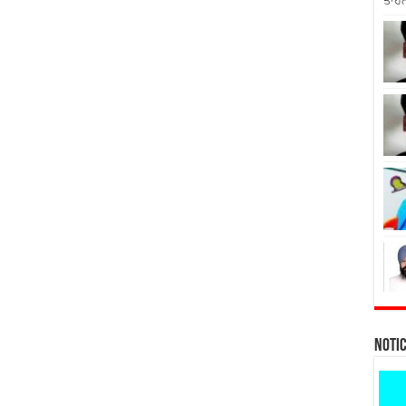
ਤਾਹਨ
Noti