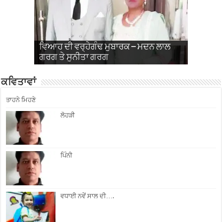
ਵਿਆਹ ਦੀ ਵਰ੍ਹੇਗੰਢ ਮੁਬਾਰਕ – ਮਦਨ ਲਾਲ
ਵਿਆਹ ਦੀ 31ਵੀਂ ਵਰ੍ਹੇਗੰਢ ਮਨਾਈ – ਤਰਸੇਮ
ਵਿਆਹ ਦੀ ਵਰ੍ਹੇਗੰਢ ਮੁਬਾਰਕ- ਪਲਵਿੰਦਰ ਸਿੰਘ
ਵਿਆਹ ਦੀ ਵਰ੍ਹੇਗੰਢ ਮੁਬਾਰਕ – ਐਮ.ਡੀ ਸੰਜੀਵ
ਵਿਆਹ ਵਰ੍ਹੇਗੰਢ ਮੁਬਾਰਕ – ਕਰਮਜੀਤ
ਗਰਗ ਤੇ ਸੁਨੀਤਾ ਗਰਗ
ਸਿੰਘ ਔਲਖ ਅਤੇ ਗੁਰਵਿੰਦਰ ਕੌਰ ਕੋਟਲੀ ਅਬਲੂ
ਅਤੇ ਤਰਲੋਚਨ ਕੌਰ
ਬਾਂਸਲ ਅਤੇ ਰੀਤੂ ਬਾਂਸਲ
ਰਾਜੀਆ ਅਤੇ ਗੁਰਸੇਵਕ ਰਾਜੀਆ
ਕਵਿਤਾਵਾਂ
ਤਾਹਨੇ ਮਿਹਣੇ
ਲੋਹੜੀ
ਪਿੰਨੀ
ਵਧਾਈ ਨਵੇਂ ਸਾਲ ਦੀ….