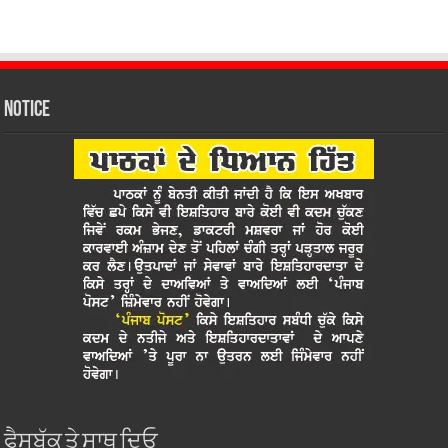
Notice
ਫੈਸਬੁੱਕ ਤੇ ਸਾਥ ਦਿਓ