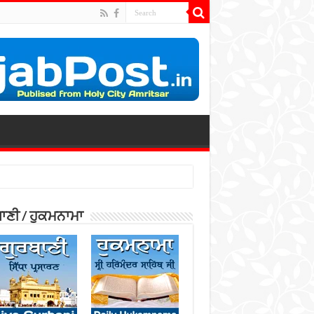
ਾਣੀ / ਹੁਕਮਨਾਮਾ