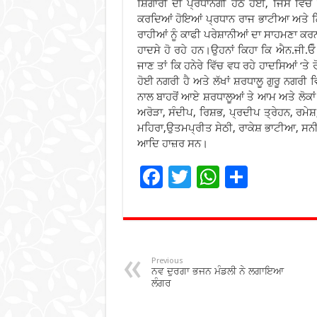
ਸ਼ਿੰਗਾਰੀ ਦੀ ਪ੍ਰਧਾਨਗੀ ਹੇਠ ਹੋਈ, ਜਿਸ ਵਿਚ
ਕਰਦਿਆਂ ਹੋਇਆਂ ਪ੍ਰਧਾਨ ਰਾਜ ਭਾਟੀਆ ਅਤੇ ਗਿ
ਰਾਹੀਆਂ ਨੂੰ ਕਾਫੀ ਪਰੇਸ਼ਾਨੀਆਂ ਦਾ ਸਾਹਮਣਾ ਕਰਨ
ਹਾਦਸੇ ਹੋ ਰਹੇ ਹਨ।ਉਹਨਾਂ ਕਿਹਾ ਕਿ ਐਨ.ਜੀ.ਓ
ਜਾਣ ਤਾਂ ਕਿ ਹਨੇਰੇ ਵਿੱਚ ਵਧ ਰਹੇ ਹਾਦਸਿਆਂ ‘
ਹੋਈ ਨਗਰੀ ਹੈ ਅਤੇ ਲੱਖਾਂ ਸ਼ਰਧਾਲੂ ਗੁਰੂ ਨਗਰ
ਨਾਲ ਬਾਹਰੋਂ ਆਏ ਸ਼ਰਧਾਲੂਆਂ ਤੇ ਆਮ ਅਤੇ ਲੋਕਾਂ
ਅਰੋੜਾ, ਸੰਦੀਪ, ਰਿਸ਼ਭ, ਪ੍ਰਦੀਪ ਤ੍ਰੇਹਨ, ਰਮ
ਮਹਿਰਾ,ਉਤਮਪ੍ਰੀਤ ਸੇਠੀ, ਰਾਕੇਸ਼ ਭਾਟੀਆ, ਸਨੀ
ਆਦਿ ਹਾਜ਼ਰ ਸਨ।
F
T
W
S
ac
wi
h
h
e
tt
at
ar
b
er
sA
e
o
p
Previous
ਨਵ ਦੁਰਗਾ ਭਜਨ ਮੰਡਲੀ ਨੇ ਲਗਾਇਆ
o
p
ਲੰਗਰ
k