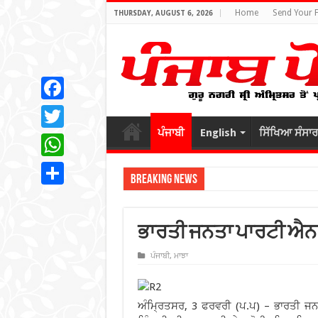
Home
Send Your 
THURSDAY, AUGUST 6, 2026
Facebook
ਪੰਜਾਬੀ
English
ਸਿੱਖਿਆ ਸੰਸਾਰ
Twitter
WhatsApp
Breaking News
Share
ਭਾਰਤੀ ਜਨਤਾ ਪਾਰਟੀ ਐਨ.
ਪੰਜਾਬੀ
,
ਮਾਝਾ
ਅੰਮ੍ਰਿਤਸਰ, 3 ਫਰਵਰੀ (ਪ.ਪ) – ਭਾਰਤੀ ਜਨ