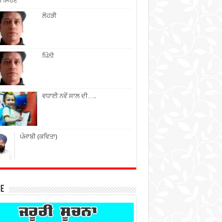
ੇ ਮਿਹਣੇ
ਲੋਹੜੀ
ਪਿੰਨੀ
ਵਧਾਈ ਨਵੇਂ ਸਾਲ ਦੀ….
ਪੰਜਾਬੀ (ਕਵਿਤਾ)
ce