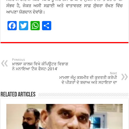
ਸੰਭਵ ਹੈ, ਜੇਕਰ ਅਸੀ ਸਫ਼ਾਈ ਅਤੇ ਵਾਤਾਵਰਣ ਸਾਫ਼ ਸੁੱਥਰਾ ਰੱਖਣ ਵਿੱਚ
ਆਪਣਾ ਯੋਗਦਾਨ ਦੇਵਾਂਗੇ।
F
T
W
S
ac
wi
h
h
e
tt
at
ar
b
er
sA
e
o
p
Previous
ਖ਼ਾਲਸਾ ਕਾਲਜ ਵਿਖੇ ਕੰਪਿਊਟਰ ਵਿਭਾਗ
o
p
ਨੇ ਮਨਾਇਆ ‘ਟੈਕ ਫੈਸਟ-2014’
Next
ਮਾਮਲਾ ਜੰਮੂ ਕਸ਼ਮੀਰ ਦੀ ਕੁਦਰਤੀ ਕਰੋਪੀ
k
ਦੇ ਪੀੜਤਾਂ ਦੇ ਬਚਾਅ ਅਤੇ ਸਹਾਇਤਾ ਦਾ
Related Articles