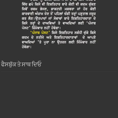
ਫੈਸਬੁੱਕ ਤੇ ਸਾਥ ਦਿਓ