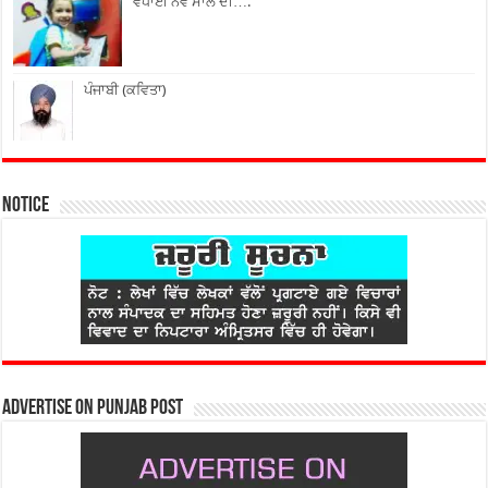
ਵਧਾਈ ਨਵੇਂ ਸਾਲ ਦੀ….
ਪੰਜਾਬੀ (ਕਵਿਤਾ)
Notice
Advertise on Punjab Post