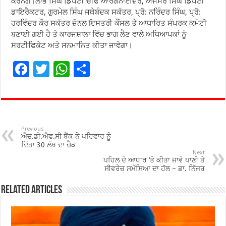
ਕਰਨਗੇ।ਲਾਭ ਸਿੰਘ ਡਿਪਟੀ ਚੀਫ ਆਰਗੇਨਾਈਜ਼ਰ, ਅਜਮੇਰ ਸਿੰਘ ਡਿਪਟੀ
ਡਾਇਰੈਕਟਰ, ਗੁਰਮੇਲ ਸਿੰਘ ਜਥੇਬੰਦਕ ਸਕੱਤਰ, ਪ੍ਰੋ: ਨਰਿੰਦਰ ਸਿੰਘ, ਪ੍ਰੋ:
ਹਰਵਿੰਦਰ ਕੌਰ ਸਕੱਤਰ ਜ਼ੋਨਲ ਇਸਤਰੀ ਕੌਂਸਲ ਤੇ ਆਧਾਰਿਤ ਸੰਪਰਕ ਕਮੇਟੀ
ਬਣਾਈ ਗਈ ਹੈ ਤੇ ਕਾਰਜਸ਼ਾਲਾ ਵਿੱਚ ਭਾਗ ਲੈਣ ਵਾਲੇ ਅਧਿਆਪਕਾਂ ਨੂੰ
ਸਰਟੀਫਿਕੇਟ ਅਤੇ ਸਨਮਾਨਿਤ ਕੀਤਾ ਜਾਵੇਗਾ।
F
T
W
S
ac
wi
h
h
e
tt
at
ar
b
er
sA
e
o
p
Previous
ਐਚ.ਡੀ.ਐਫ.ਸੀ ਬੈਂਕ ਨੇ ਪਰਿਵਾਰ ਨੂੰ
o
p
ਦਿੱਤਾ 30 ਲੱਖ ਦਾ ਚੈਕ
Next
ਪਹਿਲ ਦੇ ਆਧਾਰ ‘ਤੇ ਕੀਤਾ ਜਾਵੇ ਪਾਣੀ ਤੇ
k
ਸੀਵਰੇਜ਼ ਸਮੱਸਿਆ ਦਾ ਹੱਲ – ਡਾ. ਨਿੱਜ਼ਰ
Related Articles