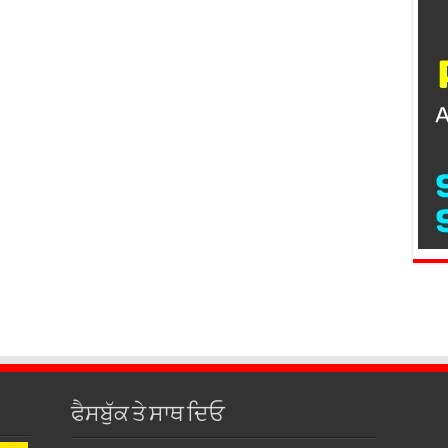
ਫੈਸਬੁੱਕ ਤੇ ਸਾਥ ਦਿਓ