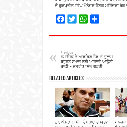
ਤੇ ਗੁਰਪ੍ਰੀਤ ਸਿੰਘ ਮੈਨੇਜਰ ਕੋਟਕ ਮਹਿੰਦਰਾ ਬੈਂ
F
T
W
S
ac
wi
h
h
e
tt
at
ar
b
er
sA
e
o
p
Previous
ਸਮਾਜਿਕ ਤੇ ਆਰਥਿਕ ਤੌਰ ‘ਤੇ ਗੁਲਾਮ
o
p
ਬਹੁਜਨ ਸਮਾਜ ਲਈ ਆਜ਼ਾਦੀ ਆਉਣੀ
ਬਾਕੀ – ਜਸਵੀਰ ਸਿੰਘ ਗੜ੍ਹੀ
k
Related Articles
ਡਾ. ਐਸ.ਪੀ ਸਿੰਘ ਓਬਰਾਏ ਦੇ ਯਤਨਾਂ
ਖਾਲਸਾ 