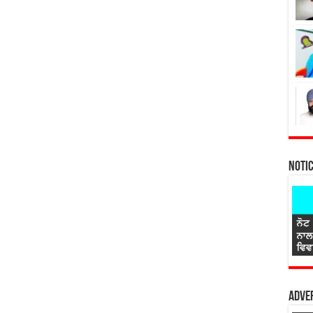
Noti
Adver