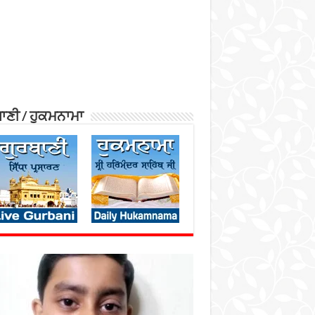
ਾਣੀ / ਹੁਕਮਨਾਮਾ