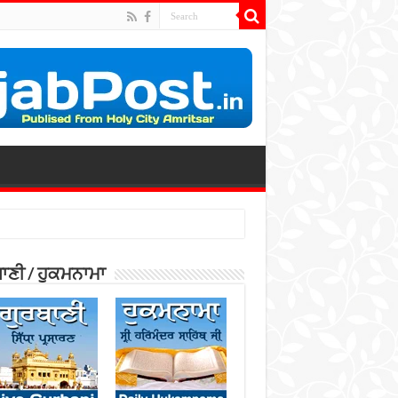
ਾਣੀ / ਹੁਕਮਨਾਮਾ