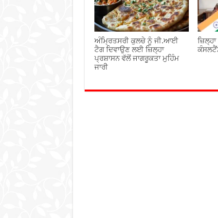
ਅੰਮ੍ਰਿਤਸਰੀ ਕੁਲਚੇ ਨੂੰ ਜੀ.ਆਈ
ਜ਼ਿਲ੍ਹਾ
ਟੈਗ ਦਿਵਾਉਣ ਲਈ ਜ਼ਿਲ੍ਹਾ
ਕੰਸਲਟੈ
ਪ੍ਰਸ਼ਾਸਨ ਵੱਲੋਂ ਜਾਗਰੂਕਤਾ ਮੁਹਿੰਮ
ਜਾਰੀ