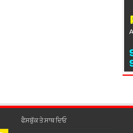
ਫੈਸਬੁੱਕ ਤੇ ਸਾਥ ਦਿਓ