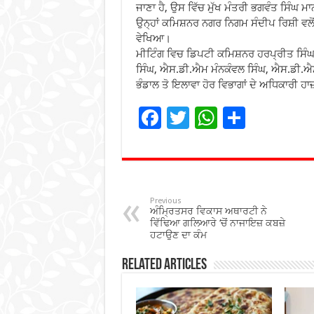
ਜਾਣਾ ਹੈ, ਉਸ ਵਿੱਚ ਮੁੱਖ ਮੰਤਰੀ ਭਗਵੰਤ ਸਿੰਘ ਮ
ਉਨ੍ਹਾਂ ਕਮਿਸ਼ਨਰ ਨਗਰ ਨਿਗਮ ਸੰਦੀਪ ਰਿਸ਼ੀ ਵਲੋ
ਵੇਖਿਆ।
ਮੀਟਿੰਗ ਵਿਚ ਡਿਪਟੀ ਕਮਿਸ਼ਨਰ ਹਰਪ੍ਰੀਤ ਸਿੰ
ਸਿੰਘ, ਐਸ.ਡੀ.ਐਮ ਮੰਨਕੰਵਲ ਸਿੰਘ, ਐਸ.ਡੀ.ਐ
ਭੰਡਾਲ ਤੋ ਇਲਾਵਾ ਹੋਰ ਵਿਭਾਗਾਂ ਦੇ ਅਧਿਕਾਰੀ ਹ
F
T
W
S
ac
wi
h
h
e
tt
at
ar
b
er
sA
e
o
p
Previous
ਅੰਮ੍ਰਿਤਸਰ ਵਿਕਾਸ ਅਥਾਰਟੀ ਨੇ
o
p
ਵਿੱਢਿਆ ਗਲਿਆਰੇ ‘ਚੋਂ ਨਾਜਾਇਜ਼ ਕਬਜ਼ੇ
ਹਟਾਉਣ ਦਾ ਕੰਮ
k
Related Articles