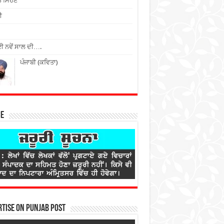
ੇ ਮਿਹਣੇ
ੀ
 ਨਵੇਂ ਸਾਲ ਦੀ….
ਪੰਜਾਬੀ (ਕਵਿਤਾ)
ce
tise on Punjab Post