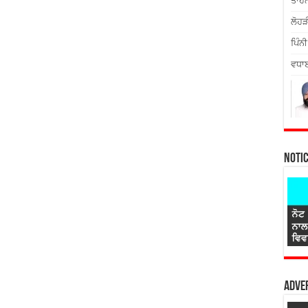
ਤਾਹਨ
ਲੋਹੜ
ਪਿੰਨੀ
ਵਧਾਈ
Noti
Adver