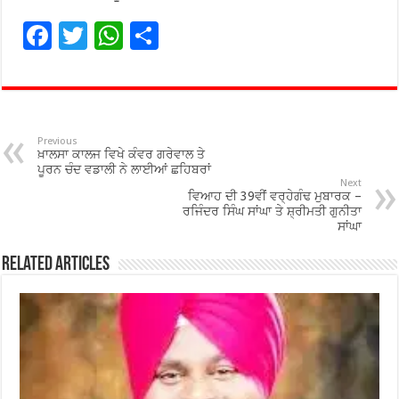
F
T
W
S
ac
wi
h
h
e
tt
at
ar
b
er
sA
e
o
p
Previous
ਖ਼ਾਲਸਾ ਕਾਲਜ ਵਿਖੇ ਕੰਵਰ ਗਰੇਵਾਲ ਤੇ
o
p
ਪੂਰਨ ਚੰਦ ਵਡਾਲੀ ਨੇ ਲਾਈਆਂ ਛਹਿਬਰਾਂ
Next
ਵਿਆਹ ਦੀ 39ਵੀਂ ਵਰ੍ਹੇਗੰਢ ਮੁਬਾਰਕ –
k
ਰਜਿੰਦਰ ਸਿੰਘ ਸਾਂਘਾ ਤੇ ਸ਼੍ਰੀਮਤੀ ਗੁਨੀਤਾ
ਸਾਂਘਾ
Related Articles