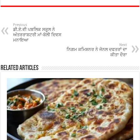
e
tt
at
ar
b
er
sA
e
o
p
Previous
ਡੀ.ਏ.ਵੀ ਪਬਲਿਕ ਸਕੂਲ ਨੇ
o
p
ਅੰਤਰਰਾਸ਼ਟਰੀ ਮਾਂ-ਬੋਲੀ ਦਿਵਸ
ਮਨਾਇਆ
k
Next
ਨਿਗਮ ਕਮਿਸ਼ਨਰ ਨੇ ਜੋਨਲ ਦਫਤਰਾਂ ਦਾ
ਕੀਤਾ ਦੌਰਾ
Related Articles