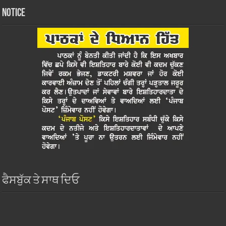
Notice
ਫੈਸਬੁੱਕ ਤੇ ਸਾਥ ਦਿਓ