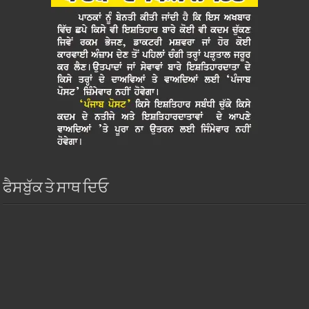
ਫੈਸਬੁੱਕ ਤੇ ਸਾਥ ਦਿਓ