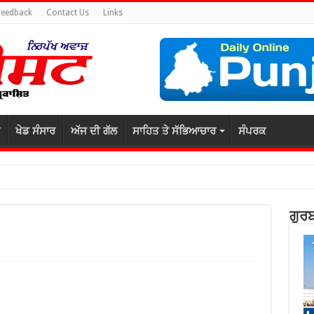
Feedback
Contact Us
Links
ਖੇਡ ਸੰਸਾਰ
ਅੱਜ ਦੀ ਗੱਲ
ਸਾਹਿਤ ਤੇ ਸੱਭਿਆਚਾਰ
ਸੰਪਰਕ
ਗੁਰਬ