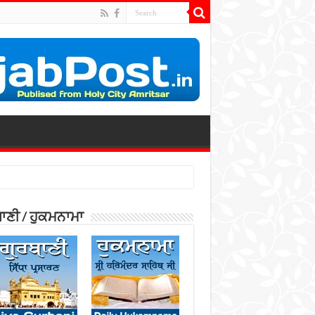
ਾਣੀ / ਹੁਕਮਨਾਮਾ