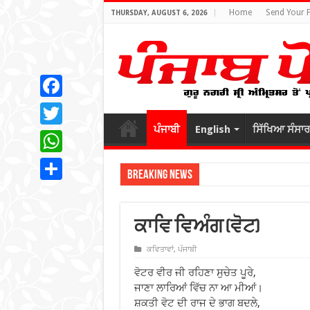
Home
Send Your 
THURSDAY, AUGUST 6, 2026
Facebook
ਪੰਜਾਬੀ
English
ਸਿੱਖਿਆ ਸੰਸਾਰ
Twitter
WhatsApp
Breaking News
Share
ਕਾਵਿ ਵਿਅੰਗ (ਵੋਟ)
ਕਵਿਤਾਵਾਂ
,
ਪੰਜਾਬੀ
ਵੋਟਰ ਵੀਰ ਜੀ ਰਹਿਣਾ ਸੁਚੇਤ ਪੂਰੇ,
ਜਾਣਾ ਲਾਰਿਆਂ ਵਿੱਚ ਨਾ ਆ ਮੀਆਂ।
ਸ਼ਕਤੀ ਵੋਟ ਦੀ ਰਾਜ ਦੇ ਭਾਗ ਬਦਲੇ,