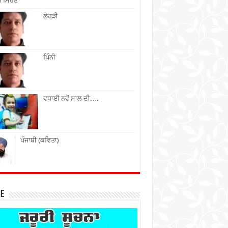
ੇ ਮਿਹਣੇ
ਲੋਹੜੀ
ਪਿੰਨੀ
ਵਧਾਈ ਨਵੇਂ ਸਾਲ ਦੀ….
ਪੰਜਾਬੀ (ਕਵਿਤਾ)
ce