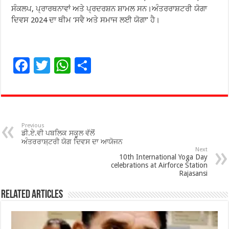
ਸੰਕਲਪ, ਪ੍ਰਾਰਥਨਾਵਾਂ ਅਤੇ ਪ੍ਰਦਰਸ਼ਨ ਸ਼ਾਮਲ ਸਨ।ਅੰਤਰਰਾਸ਼ਟਰੀ ਯੋਗਾ
ਦਿਵਸ 2024 ਦਾ ਥੀਮ ‘ਸਵੈ ਅਤੇ ਸਮਾਜ ਲਈ ਯੋਗਾ’ ਹੈ।
F
T
W
S
ac
wi
h
h
e
tt
at
ar
b
er
sA
e
o
p
Previous
ਡੀ.ਏ.ਵੀ ਪਬਲਿਕ ਸਕੂਲ ਵੱਲੋਂ
o
p
ਅੰਤਰਰਾਸ਼਼ਟਰੀ ਯੋਗ ਦਿਵਸ ਦਾ ਆਯੋਜਨ
Next
10th International Yoga Day
k
celebrations at Airforce Station
Rajasansi
Related Articles