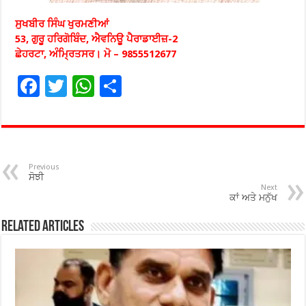
ਸੁਖਬੀਰ ਸਿੰਘ ਖੁਰਮਣੀਆਂ
53, ਗੁਰੂ ਹਰਿਗੋਬਿੰਦ, ਐਵਨਿਊ ਪੈਰਾਡਾਈਜ਼-2
ਛੇਹਰਟਾ, ਅੰਮ੍ਰਿਤਸਰ। ਮੋ – 9855512677
F
T
W
S
ac
wi
h
h
e
tt
at
ar
b
er
sA
e
o
p
Previous
ਸੋਝੀ
o
p
Next
ਕਾਂ ਅਤੇ ਮਨੁੱਖ
k
Related Articles