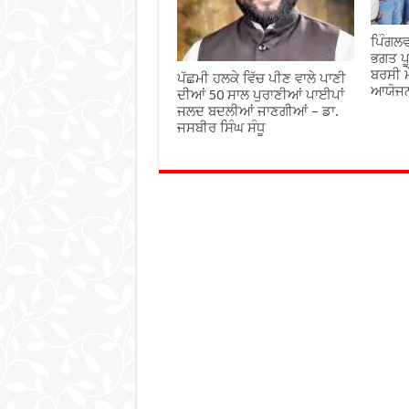
ਪਿੰਗਲਵ
ਭਗਤ ਪੂ
ਬਰਸੀ ਮ
ਪੱਛਮੀ ਹਲਕੇ ਵਿੱਚ ਪੀਣ ਵਾਲੇ ਪਾਣੀ
ਆਯੋਜ
ਦੀਆਂ 50 ਸਾਲ ਪੁਰਾਣੀਆਂ ਪਾਈਪਾਂ
ਜਲਦ ਬਦਲੀਆਂ ਜਾਣਗੀਆਂ – ਡਾ.
ਜਸਬੀਰ ਸਿੰਘ ਸੰਧੂ