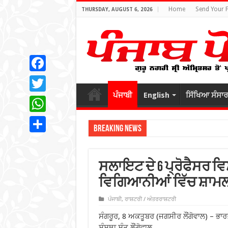
Home
Send Your 
THURSDAY, AUGUST 6, 2026
Facebook
ਪੰਜਾਬੀ
English
ਸਿੱਖਿਆ ਸੰਸਾਰ
Twitter
WhatsApp
Breaking News
Share
ਸਲਾਇਟ ਦੇ 6 ਪ੍ਰੋਫੈਸਰ ਵਿਸ਼
ਵਿਗਿਆਨੀਆਂ ਵਿੱਚ ਸ਼ਾਮ
ਪੰਜਾਬੀ
,
ਰਾਸ਼ਟਰੀ / ਅੰਤਰਰਾਸ਼ਟਰੀ
ਸੰਗਰੂਰ, 8 ਅਕਤੂਬਰ (ਜਗਸੀਰ ਲੌਂਗੋਵਾਲ) – ਭਾਰ
ਸੰਸਥਾ ਸੰਤ ਲੌਂਗੋਵਾਲ