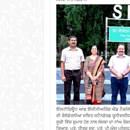
ਇੰਸਟੀਚਿਊਟ ਆਫ਼ ਇੰਜੀਨੀਅਰਿੰਗ ਐਂਡ ਟੈਕਨੋਲੋ
ਦੀ ਕੈਲੇਫੋਰਨੀਆ ਸਥਿਤ ਸਟੈਨਫੋਰਡ ਯੂਨੀਵਰਸਿਟ
ਸੂਚੀ ਵਿੱਚ ਸ਼ੁਮਾਰ ਹੋਣ ਨਾਲ ਸੰਸਥਾ ਦਾ ਨਾਂਅ ਰੌ
ਰਿਆੜ, ਪ੍ਰੋ. ਧੀਰਜ਼ ਸੂਦ, ਪ੍ਰੋ. ਪੀ.ਐਸ ਪਨੇਸ