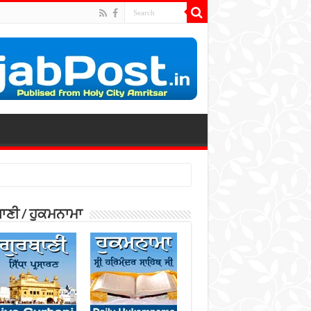
ਾਣੀ / ਹੁਕਮਨਾਮਾ