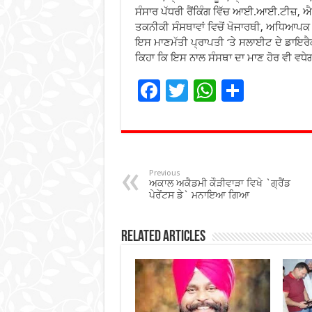
ਸੰਸਾਰ ਪੱਧਰੀ ਰੈਂਕਿੰਗ ਵਿੱਚ ਆਈ.ਆਈ.ਟੀ
ਤਕਨੀਕੀ ਸੰਸਥਾਵਾਂ ਵਿਚੋਂ ਖੋਜਾਰਥੀ, ਅਧਿਆਪਕ ਅ
ਇਸ ਮਾਣਮੱਤੀ ਪ੍ਰਾਪਤੀ ‘ਤੇ ਸਲਾਈਟ ਦੇ ਡਾਇਰੈਕਟਰ
ਕਿਹਾ ਕਿ ਇਸ ਨਾਲ ਸੰਸਥਾ ਦਾ ਮਾਣ ਹੋਰ ਵੀ ਵਧੇ
F
T
W
S
ac
wi
h
h
e
tt
at
ar
b
er
sA
e
o
p
Previous
ਅਕਾਲ ਅਕੈਡਮੀ ਕੌੜੀਵਾੜਾ ਵਿਖੇ `ਗ੍ਰੈਂਡ
o
p
ਪੇਰੇਂਟਸ ਡੇ` ਮਨਾਇਆ ਗਿਆ
k
Related Articles