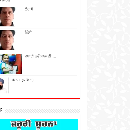
ੇ ਮਿਹਣੇ
ਲੋਹੜੀ
ਪਿੰਨੀ
ਵਧਾਈ ਨਵੇਂ ਸਾਲ ਦੀ….
ਪੰਜਾਬੀ (ਕਵਿਤਾ)
ce