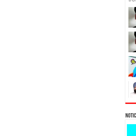
ਤਾਹਨ
Noti