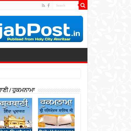
ਾਣੀ / ਹੁਕਮਨਾਮਾ