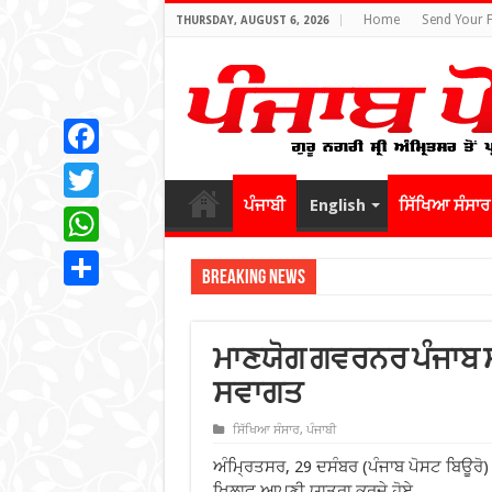
Home
Send Your 
THURSDAY, AUGUST 6, 2026
Facebook
ਪੰਜਾਬੀ
English
ਸਿੱਖਿਆ ਸੰਸਾਰ
Twitter
WhatsApp
Breaking News
Share
ਮਾਣਯੋਗ ਗਵਰਨਰ ਪੰਜਾਬ ਸ
ਸਵਾਗਤ
ਸਿੱਖਿਆ ਸੰਸਾਰ
,
ਪੰਜਾਬੀ
ਅੰਮ੍ਰਿਤਸਰ, 29 ਦਸੰਬਰ (ਪੰਜਾਬ ਪੋਸਟ ਬਿਊਰੋ
ਖਿਲਾਫ ਆਪਣੀ ਯਾਤਰਾ ਕਰਦੇ ਹੋਏ