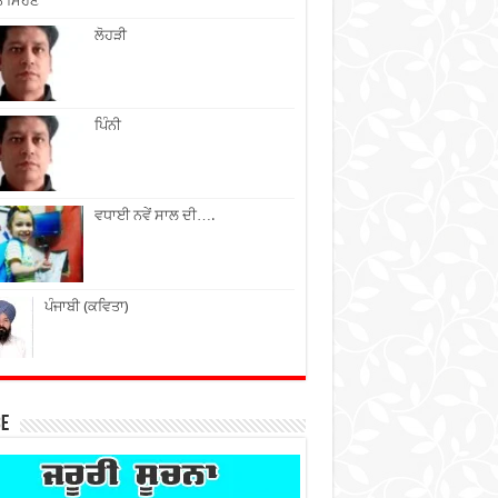
ੇ ਮਿਹਣੇ
ਲੋਹੜੀ
ਪਿੰਨੀ
ਵਧਾਈ ਨਵੇਂ ਸਾਲ ਦੀ….
ਪੰਜਾਬੀ (ਕਵਿਤਾ)
ce