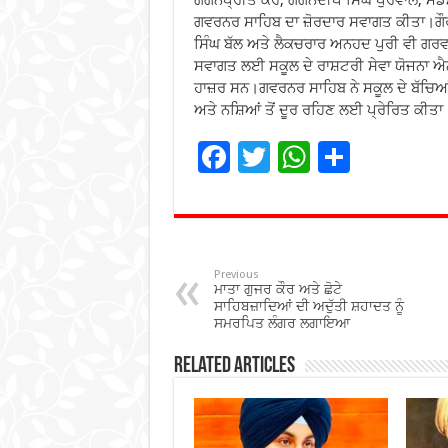
ਗਵਰਨਰ ਸਾਹਿਬ ਦਾ ਜ਼ੋਰਦਾਰ ਸਵਾਗਤ ਕੀਤਾ।ਗੌਰਮ
ਸਿੰਘ ਬੱਲ ਅਤੇ ਲੈਕਚਰਾਰ ਅਨਹਦ ਪੁਰੀ ਵੀ ਗਰਵ
ਸਵਾਗਤ ਲਈ ਸਕੂਲ ਦੇ ਰਾਸ਼ਟਰੀ ਸੇਵਾ ਯੋਜਨਾ ਐਨ.
ਹਾਜ਼ਰ ਸਨ।ਗਵਰਨਰ ਸਾਹਿਬ ਨੇ ਸਕੂਲ ਦੇ ਬੱਚਿਆਂ 
ਅਤੇ ਨਸ਼ਿਆਂ ਤੋਂ ਦੂਰ ਰਹਿਣ ਲਈ ਪ੍ਰੇਰਿਤ ਕੀਤਾ
F
T
W
S
ac
wi
h
h
e
tt
at
ar
b
er
sA
e
o
p
Previous
ਮਾਤਾ ਗੁਜਰ ਕੌਰ ਅਤੇ ਛੋਟੇ
o
p
ਸਾਹਿਬਜ਼ਾਦਿਆਂ ਦੀ ਅਦੁੱਤੀ ਸ਼ਹਾਦਤ ਨੂੰ
ਸਮਰਪਿਤ ਲੰਗਰ ਲਗਾਇਆ
k
Related Articles