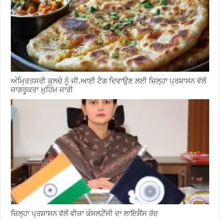
ਅੰਮ੍ਰਿਤਸਰੀ ਕੁਲਚੇ ਨੂੰ ਜੀ.ਆਈ ਟੈਗ ਦਿਵਾਉਣ ਲਈ ਜ਼ਿਲ੍ਹਾ ਪ੍ਰਸ਼ਾਸਨ ਵੱਲੋਂ
ਜਾਗਰੂਕਤਾ ਮੁਹਿੰਮ ਜਾਰੀ
ਜ਼ਿਲ੍ਹਾ ਪ੍ਰਸ਼ਾਸਨ ਵੱਲੋਂ ਵੀਜ਼ਾ ਕੰਸਲਟੈਂਸੀ ਦਾ ਲਾਇਸੈਂਸ ਰੱਦ