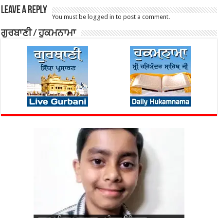
Leave a Reply
You must be
logged in
to post a comment.
ਗੁਰਬਾਣੀ / ਹੁਕਮਨਾਮਾ
ਜਨਮ ਦਿਨ ਮੁਬਾਰਕ – ਪ੍ਰਭਸਿਮਰਨਜੋਤ ਸਿੰਘ
ਵਿਆਹ ਦੀ 26ਵੀਂ ਵਰ੍ਹੇਗੰਢ ਮੁਬਾਰਕ – ਜਰਨੈਲ