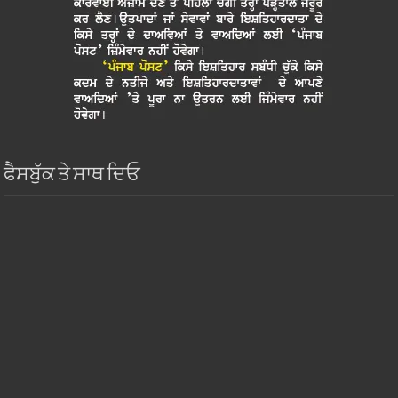
ਫੈਸਬੁੱਕ ਤੇ ਸਾਥ ਦਿਓ