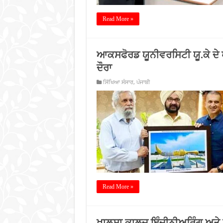
Read More »
ਆਕਸਫੋਰਡ ਯੂਨੀਵਰਸਿਟੀ ਯੂ.ਕੇ ਦੇ ਪ੍
ਦੌਰਾ
ਸਿੱਖਿਆ ਸੰਸਾਰ
,
ਪੰਜਾਬੀ
Read More »
ਖ਼ਾਲਸਾ ਕਾਲਜ ਇੰਜ਼ੀਨੀਅਰਿੰਗ ਅਤ