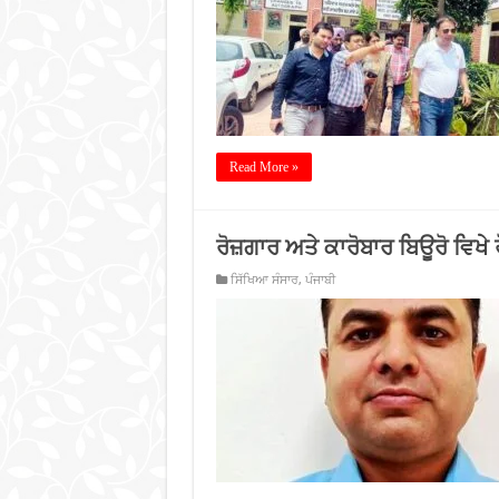
Read More »
ਰੋਜ਼ਗਾਰ ਅਤੇ ਕਾਰੋਬਾਰ ਬਿਊਰੋ ਵਿਖੇ 
ਸਿੱਖਿਆ ਸੰਸਾਰ
,
ਪੰਜਾਬੀ