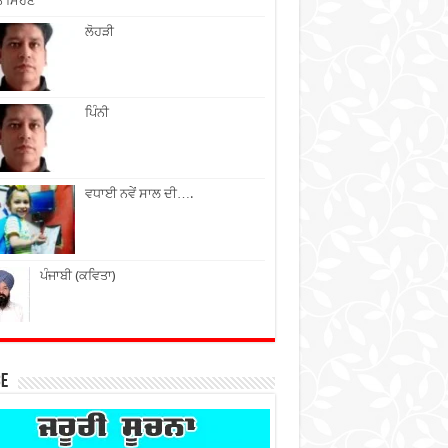
ੇ ਮਿਹਣੇ
ਲੋਹੜੀ
ਪਿੰਨੀ
ਵਧਾਈ ਨਵੇਂ ਸਾਲ ਦੀ….
ਪੰਜਾਬੀ (ਕਵਿਤਾ)
ce