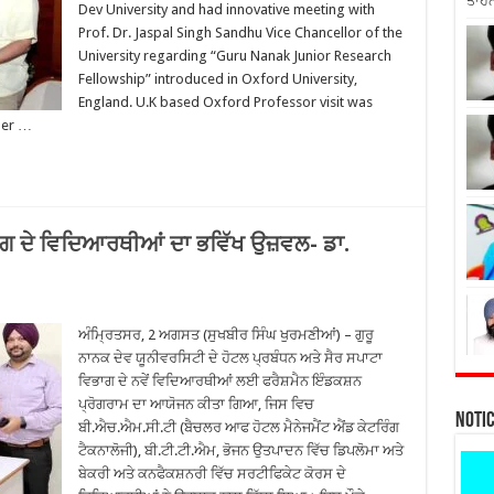
ਤਾਹਨ
Dev University and had innovative meeting with
Prof. Dr. Jaspal Singh Sandhu Vice Chancellor of the
University regarding “Guru Nanak Junior Research
Fellowship” introduced in Oxford University,
England. U.K based Oxford Professor visit was
mer …
ਭਾਗ ਦੇ ਵਿਦਿਆਰਥੀਆਂ ਦਾ ਭਵਿੱਖ ਉਜ਼ਵਲ- ਡਾ.
ਅੰਮ੍ਰਿਤਸਰ, 2 ਅਗਸਤ (ਸੁਖਬੀਰ ਸਿੰਘ ਖੁਰਮਣੀਆਂ) – ਗੁਰੂ
ਨਾਨਕ ਦੇਵ ਯੂਨੀਵਰਸਿਟੀ ਦੇ ਹੋਟਲ ਪ੍ਰਬੰਧਨ ਅਤੇ ਸੈਰ ਸਪਾਟਾ
ਵਿਭਾਗ ਦੇ ਨਵੇਂ ਵਿਦਿਆਰਥੀਆਂ ਲਈ ਫਰੈਸ਼ਮੈਨ ਇੰਡਕਸ਼ਨ
ਪ੍ਰੋਗਰਾਮ ਦਾ ਆਯੋਜਨ ਕੀਤਾ ਗਿਆ, ਜਿਸ ਵਿਚ
Noti
ਬੀ.ਐਚ.ਐਮ.ਸੀ.ਟੀ (ਬੈਚਲਰ ਆਫ ਹੋਟਲ ਮੈਨੇਜਮੈਂਟ ਐਂਡ ਕੇਟਰਿੰਗ
ਟੈਕਨਾਲੋਜੀ), ਬੀ.ਟੀ.ਟੀ.ਐਮ, ਭੋਜਨ ਉਤਪਾਦਨ ਵਿੱਚ ਡਿਪਲੋਮਾ ਅਤੇ
ਬੇਕਰੀ ਅਤੇ ਕਨਫੈਕਸ਼ਨਰੀ ਵਿੱਚ ਸਰਟੀਫਿਕੇਟ ਕੋਰਸ ਦੇ