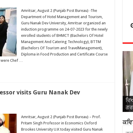
Amritsar, August 2 (Punjab Post Bureau) -The
Department of Hotel Management and Tourism,
Guru Nanak Dev University, Amritsar organized an
induction programme on 24-07-2023 for the newly
enrolled students of BHMCT (Bachelors Of Hotel
Management And Catering Technology), BTTM
(Bachelors Of Tourism and TravelManagement),
Diploma in Food Production and Certificate Course
s were Chef …
essor visits Guru Nanak Dev
ਵਿਆ
ਵਿਆ
ਵਿਆ
ਵਿਆ
ਵਿਆ
ਗਰਗ
ਸਿੰ
ਅਤੇ
ਬਾਂ
ਰਾ
Amritsar, August 2 (Punjab Post Bureau) – Prof.
ਕਵਿਤ
Pritam Singh Professor in Economics Oxford
Brookes University U.K today visited Guru Nanak