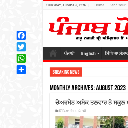
Home
Send Your 
THURSDAY, AUGUST 6, 2026
Facebook
ਪੰਜਾਬੀ
English
ਸਿੱਖਿਆ ਸੰਸਾ
Twitter
WhatsApp
Breaking News
ਸ੍
Share
Monthly Archives:
August 2023
ਚੇਅਰਮੈਨ ਅਸ਼ੋਕ ਤਲਵਾਰ ਨੇ ਸਕੂਲ ਆ
ਸਿੱਖਿਆ ਸੰਸਾਰ
,
ਪੰਜਾਬੀ