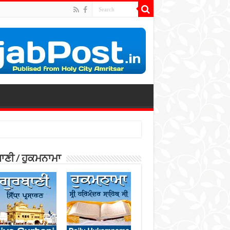
ਾਣੀ / ਹੁਕਮਨਾਮਾ