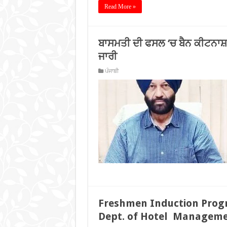
Read More »
ਬਾਸਮਤੀ ਦੀ ਫਸਲ ‘ਚ ਬੈਨ ਕੀਟਨਾ
ਜਾਰੀ
ਪੰਜਾਬੀ
Freshmen Induction Prog
Dept. of Hotel Manageme