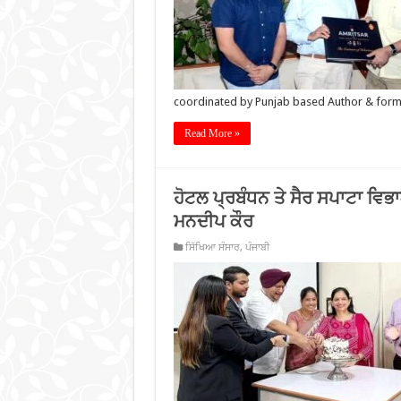
coordinated by Punjab based Author & for
Read More »
ਹੋਟਲ ਪ੍ਰਬੰਧਨ ਤੇ ਸੈਰ ਸਪਾਟਾ ਵਿ
ਮਨਦੀਪ ਕੌਰ
ਸਿੱਖਿਆ ਸੰਸਾਰ
,
ਪੰਜਾਬੀ