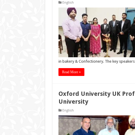
English
in bakery & Confectionery. The key speaker
Read More »
Oxford University UK Prof
University
English