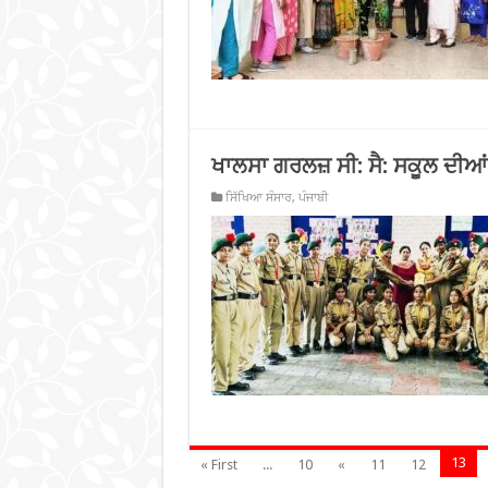
ਖਾਲਸਾ ਗਰਲਜ਼ ਸੀ: ਸੈ: ਸਕੂਲ ਦੀਆਂ 
ਸਿੱਖਿਆ ਸੰਸਾਰ
,
ਪੰਜਾਬੀ
13
« First
...
10
«
11
12