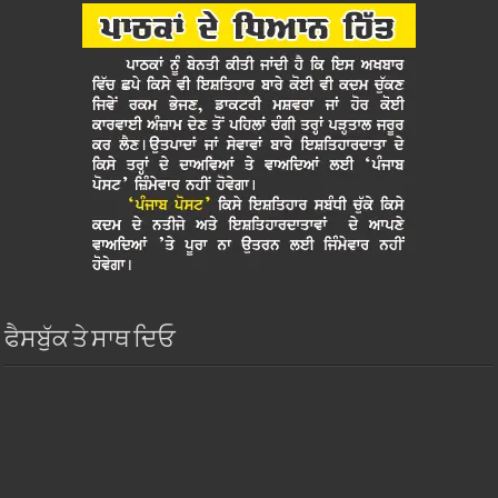
ਫੈਸਬੁੱਕ ਤੇ ਸਾਥ ਦਿਓ