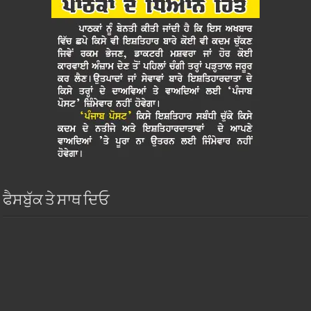
ਫੈਸਬੁੱਕ ਤੇ ਸਾਥ ਦਿਓ