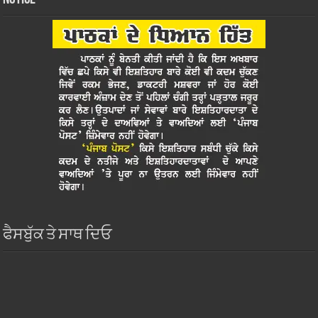
ਫੈਸਬੁੱਕ ਤੇ ਸਾਥ ਦਿਓ