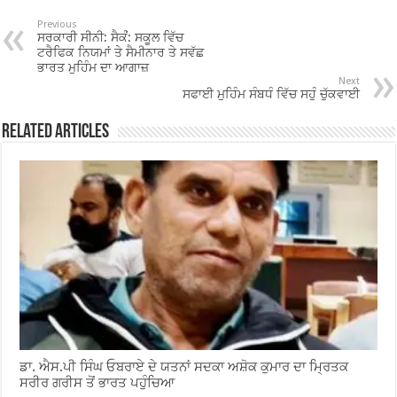
b
er
sA
e
o
p
Previous
ਸਰਕਾਰੀ ਸੀਨੀ: ਸੈਕੰਂ: ਸਕੂਲ ਵਿੱਚ
o
p
ਟਰੈਫਿਕ ਨਿਯਮਾਂ ਤੇ ਸੈਮੀਨਾਰ ਤੇ ਸਵੱਛ
ਭਾਰਤ ਮੁਹਿੰਮ ਦਾ ਆਗਾਜ਼
k
Next
ਸਫਾਈ ਮੁਹਿੰਮ ਸੰਬਧੰ ਵਿੱਚ ਸਹੁੰ ਚੁੱਕਵਾਈ
Related Articles
ਡਾ. ਐਸ.ਪੀ ਸਿੰਘ ਓਬਰਾਏ ਦੇ ਯਤਨਾਂ ਸਦਕਾ ਅਸ਼ੋਕ ਕੁਮਾਰ ਦਾ ਮ੍ਰਿਤਕ
ਸਰੀਰ ਗਰੀਸ ਤੋਂ ਭਾਰਤ ਪਹੁੰਚਿਆ