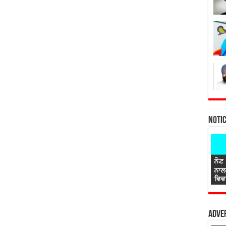
Noti
Adver