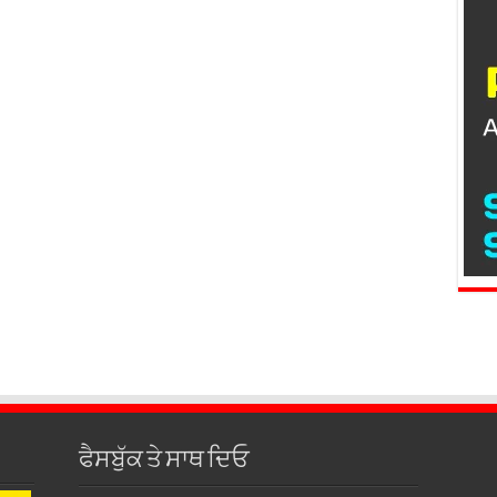
ਫੈਸਬੁੱਕ ਤੇ ਸਾਥ ਦਿਓ