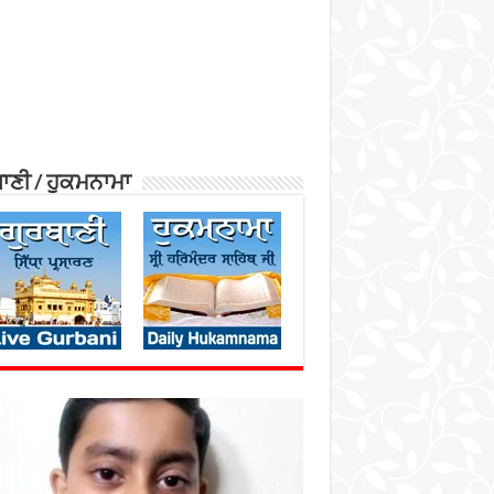
ਾਣੀ / ਹੁਕਮਨਾਮਾ