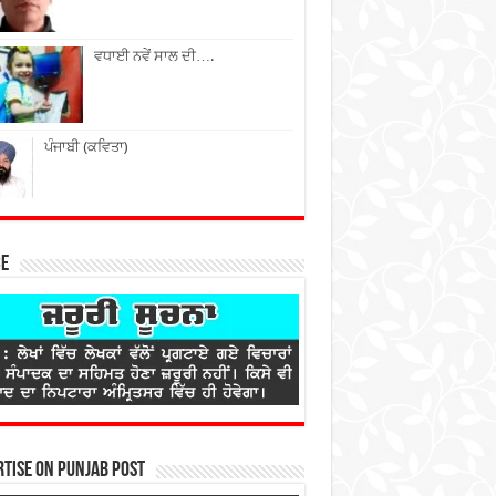
ਵਧਾਈ ਨਵੇਂ ਸਾਲ ਦੀ….
ਪੰਜਾਬੀ (ਕਵਿਤਾ)
ce
tise on Punjab Post