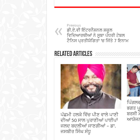
e
tt
at
ar
b
er
sA
e
o
p
Previous
ਡੀ.ਏ.ਵੀ ਇੰਟਰਨੈਸ਼ਨਲ ਸ਼ਕੂਲ
o
p
ਵਿਦਿਆਰਥੀਆਂ ਨੇ ਸੂਬਾ ਪੱਧਰੀ ਟੇਬਲ
ਟੈਨਿਸ ਪ੍ਰਤੀਯੋਗਿਤਾ ‘ਚ ਜਿੱਤੇ 7 ਇਨਾਮ
k
Related Articles
ਪਿੰਗਲਵ
ਭਗਤ ਪੂ
ਬਰਸੀ ਮ
ਪੱਛਮੀ ਹਲਕੇ ਵਿੱਚ ਪੀਣ ਵਾਲੇ ਪਾਣੀ
ਆਯੋਜ
ਦੀਆਂ 50 ਸਾਲ ਪੁਰਾਣੀਆਂ ਪਾਈਪਾਂ
ਜਲਦ ਬਦਲੀਆਂ ਜਾਣਗੀਆਂ – ਡਾ.
ਜਸਬੀਰ ਸਿੰਘ ਸੰਧੂ