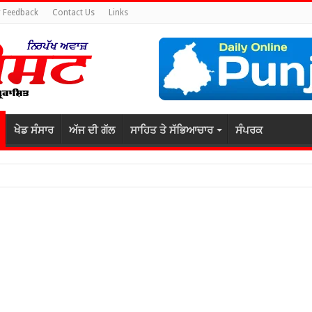
 Feedback
Contact Us
Links
ਖੇਡ ਸੰਸਾਰ
ਅੱਜ ਦੀ ਗੱਲ
ਸਾਹਿਤ ਤੇ ਸੱਭਿਆਚਾਰ
ਸੰਪਰਕ