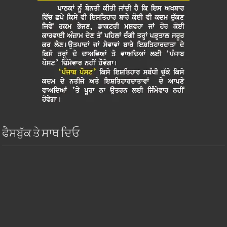
ਫੈਸਬੁੱਕ ਤੇ ਸਾਥ ਦਿਓ