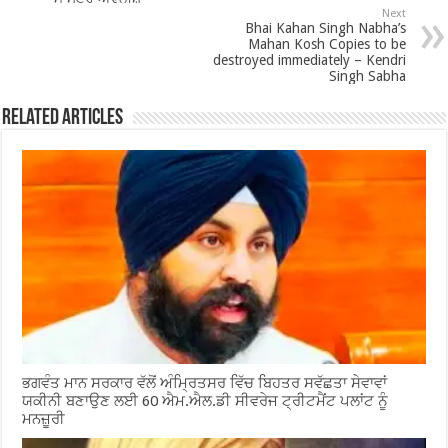
k
Next
Bhai Kahan Singh Nabha’s
Mahan Kosh Copies to be
destroyed immediately – Kendri
Singh Sabha
Related Articles
ਭਗਵੰਤ ਮਾਨ ਸਰਕਾਰ ਵੱਲੋਂ ਅੰਮ੍ਰਿਤਸਰ ਵਿੱਚ ਬਿਹਤਰ ਸਵੱਛਤਾ ਸੇਵਾਵਾਂ
ਯਕੀਨੀ ਬਣਾਉਣ ਲਈ 60 ਐਮ.ਐਲ.ਡੀ ਸੀਵਰੇਜ ਟ੍ਰੀਟਮੈਂਟ ਪਲਾਂਟ ਨੂੰ
ਮਨਜ਼ੂਰੀ