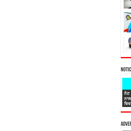
Noti
Adver