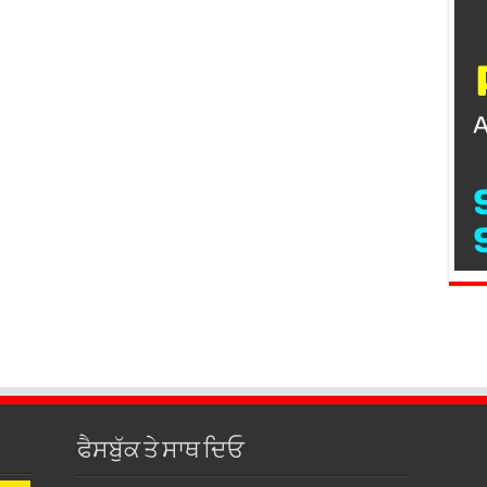
ਫੈਸਬੁੱਕ ਤੇ ਸਾਥ ਦਿਓ