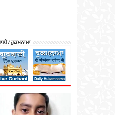
ਾਣੀ / ਹੁਕਮਨਾਮਾ