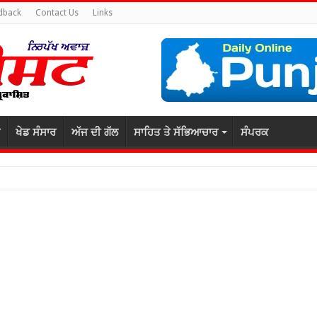
dback
Contact Us
Links
ਖੇਡ ਸੰਸਾਰ
ਅੱਜ ਦੀ ਗੱਲ
ਸਾਹਿਤ ਤੇ ਸੱਭਿਆਚਾਰ
ਸੰਪਰਕ