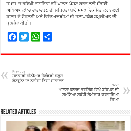
ਸਮਾਜ ’ਚ ਭਵਿੱਖੀ ਨਾਗਰਿਕਾਂ ਵਜੋਂ ਪਾਲਣ-ਪੋਸ਼ਣ ਕਰਨ ਲਈ ਸੰਭਾਵੀ
ਅਧਿਆਪਕਾਂ ’ਚ ਵਾਤਾਵਰਣ ਦੀ ਸਥਿਰਤਾ ਬਾਰੇ ਸਮਝ ਵਿਕਸਿਤ ਕਰਨ ਲਈ
ਕਾਲਜ ਦੇ ਫੈਕਲਟੀ ਅਤੇ ਵਿਦਿਆਰਥੀਆਂ ਦੀ ਸ਼ਲਾਘਾਯੋਗ ਸ਼ਮੂਲੀਅਤ ਦੀ
ਪ੍ਰਸੰਸਾ ਕੀਤੀ।
F
T
W
S
ac
wi
h
h
e
tt
at
ar
b
er
sA
e
o
p
Previous
ਸਰਕਾਰੀ ਸੀਨੀਅਰ ਸੈਕੰਡਰੀ ਸਕੂਲ
o
p
ਕੋਟਦੁੱਨਾ ਦਾ ਨਤੀਜਾ ਰਿਹਾ ਸ਼ਾਨਦਾਰ
Next
ਖ਼ਾਲਸਾ ਕਾਲਜ ਨਰਸਿੰਗ ਵਿਖੇ ਬਾਂਝਪਨ ਦੀ
k
ਸਮੱਸਿਆ ਸਬੰਧੀ ਸੈਮੀਨਾਰ ਕਰਵਾਇਆ
ਗਿਆ
Related Articles