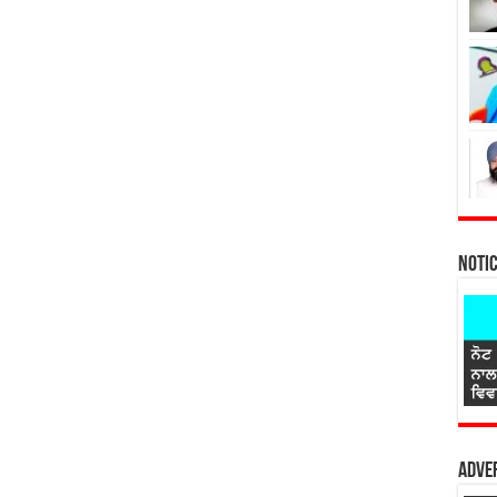
Noti
Adver