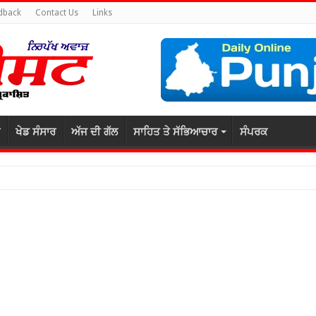
dback
Contact Us
Links
ਖੇਡ ਸੰਸਾਰ
ਅੱਜ ਦੀ ਗੱਲ
ਸਾਹਿਤ ਤੇ ਸੱਭਿਆਚਾਰ
ਸੰਪਰਕ