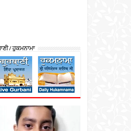
ਾਣੀ / ਹੁਕਮਨਾਮਾ