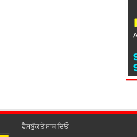
ਫੈਸਬੁੱਕ ਤੇ ਸਾਥ ਦਿਓ