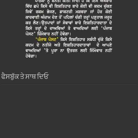
ਫੈਸਬੁੱਕ ਤੇ ਸਾਥ ਦਿਓ