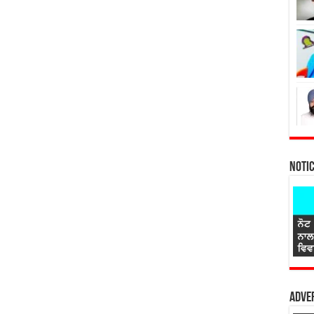
Noti
Adver