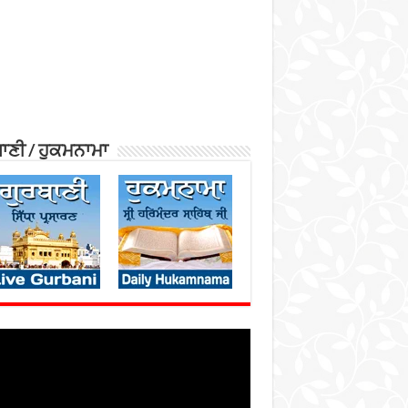
ਾਣੀ / ਹੁਕਮਨਾਮਾ