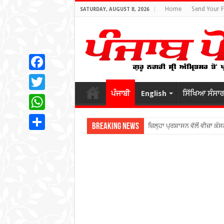
Home
Send Your 
SATURDAY, AUGUST 8, 2026
Facebook
ਪੰਜਾਬੀ
English
ਸਿੱਖਿਆ ਸੰਸਾਰ
Twitter
WhatsApp
Breaking News
ਜ਼ਿਲ੍ਹਾ ਪ੍ਰਸ਼ਾਸਨ ਵੱਲੋਂ ਵੀਜ਼ਾ ਕੰਸ
Share