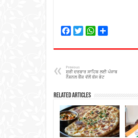
F
T
W
S
ac
wi
h
h
e
tt
at
ar
b
er
sA
e
o
p
Previous
ਸ੍ਰੀ ਦਰਬਾਰ ਸਾਹਿਬ ਲਈ ਪੰਜਾਬ
o
p
ਨੈਸ਼ਨਲ ਬੈਂਕ ਵੱਲੋਂ ਬੱਸ ਭੇਟ
k
Related Articles