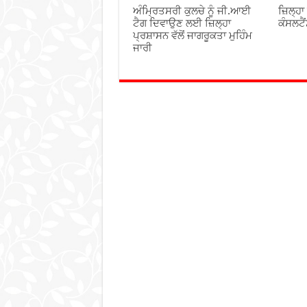
ਅੰਮ੍ਰਿਤਸਰੀ ਕੁਲਚੇ ਨੂੰ ਜੀ.ਆਈ
ਜ਼ਿਲ੍ਹਾ
ਟੈਗ ਦਿਵਾਉਣ ਲਈ ਜ਼ਿਲ੍ਹਾ
ਕੰਸਲਟੈ
ਪ੍ਰਸ਼ਾਸਨ ਵੱਲੋਂ ਜਾਗਰੂਕਤਾ ਮੁਹਿੰਮ
ਜਾਰੀ