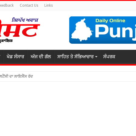
Feedback
Contact Us
Links
ਖੇਡ ਸੰਸਾਰ
ਅੱਜ ਦੀ ਗੱਲ
ਸਾਹਿਤ ਤੇ ਸੱਭਿਆਚਾਰ
ਸੰਪਰਕ
ਲਟੈਂਸੀ ਦਾ ਲਾਇਸੈਂਸ ਰੱਦ