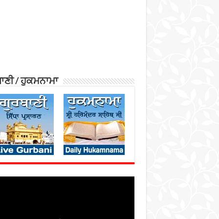
ਾਣੀ / ਹੁਕਮਨਾਮਾ