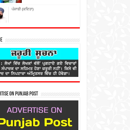
ਪੰਜਾਬੀ (ਕਵਿਤਾ)
ce
tise on Punjab Post