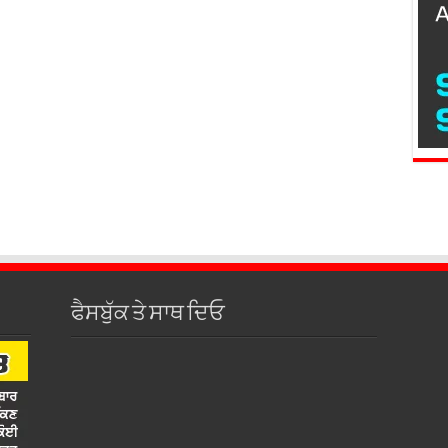
ਫੈਸਬੁੱਕ ਤੇ ਸਾਥ ਦਿਓ