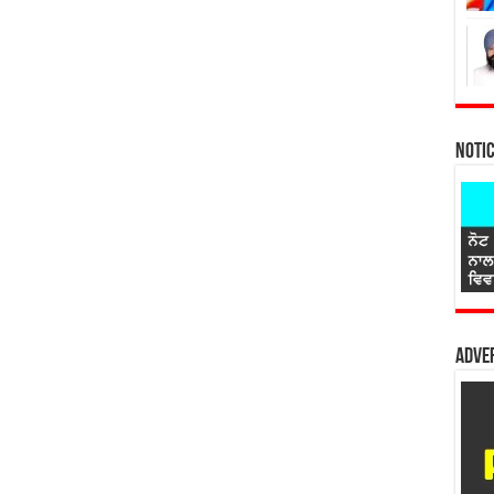
Noti
Adver