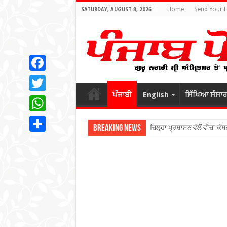
Home
Send Your 
SATURDAY, AUGUST 8, 2026
Facebook
ਪੰਜਾਬੀ
English
ਸਿੱਖਿਆ ਸੰਸਾਰ
Twitter
WhatsApp
Breaking News
ਜ਼ਿਲ੍ਹਾ ਪ੍ਰਸ਼ਾਸਨ ਵੱਲੋਂ ਵੀਜ਼ਾ ਕੰਸ
Share