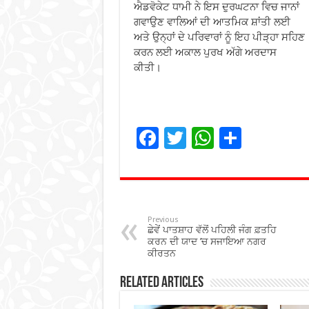
ਐਡਵੋਕੇਟ ਧਾਮੀ ਨੇ ਇਸ ਦੁਰਘਟਨਾ ਵਿਚ ਜਾਨਾਂ
ਗਵਾਉਣ ਵਾਲਿਆਂ ਦੀ ਆਤਮਿਕ ਸ਼ਾਂਤੀ ਲਈ
ਅਤੇ ਉਨ੍ਹਾਂ ਦੇ ਪਰਿਵਾਰਾਂ ਨੂੰ ਇਹ ਪੀੜ੍ਹਾ ਸਹਿਣ
ਕਰਨ ਲਈ ਅਕਾਲ ਪੁਰਖ ਅੱਗੇ ਅਰਦਾਸ
ਕੀਤੀ।
F
T
W
S
ac
wi
h
h
e
tt
at
ar
b
er
sA
e
o
p
Previous
ਛੇਵੇਂ ਪਾਤਸ਼ਾਹ ਵੱਲੋਂ ਪਹਿਲੀ ਜੰਗ ਫ਼ਤਹਿ
o
p
ਕਰਨ ਦੀ ਯਾਦ ’ਚ ਸਜਾਇਆ ਨਗਰ
ਕੀਰਤਨ
k
Related Articles