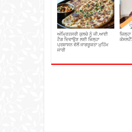
ਅੰਮ੍ਰਿਤਸਰੀ ਕੁਲਚੇ ਨੂੰ ਜੀ.ਆਈ
ਜ਼ਿਲ੍ਹਾ
ਟੈਗ ਦਿਵਾਉਣ ਲਈ ਜ਼ਿਲ੍ਹਾ
ਕੰਸਲਟੈ
ਪ੍ਰਸ਼ਾਸਨ ਵੱਲੋਂ ਜਾਗਰੂਕਤਾ ਮੁਹਿੰਮ
ਜਾਰੀ