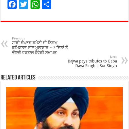
F
T
W
S
ac
wi
h
h
e
tt
at
ar
b
er
sA
e
o
p
Previous
ਸਾਂਝੀ ਸੰਘਰਸ਼ ਕਮੇਟੀ ਦੀ ਨਿਗਮ
o
p
ਕਮਿਸ਼ਨਰ ਨਾਲ ਮੁਲਾਕਾਤ – 7 ਦਿਨਾਂ ਤੋਂ
ਚੱਲਦੀ ਹੜਤਾਲ ਹੋਵੇਗੀ ਸਮਾਪਤ
k
Next
Bajwa pays tributes to Baba
Daya Singh Ji Sur Singh
Related Articles