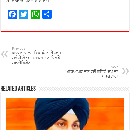
ਸਾਰਿਆਂ ਦਾ ਧੰਨਵਾਦ ਕੀਤਾ।
F
T
W
S
ac
wi
h
h
e
tt
at
ar
b
er
sA
e
o
p
Previous
ਖ਼ਾਲਸਾ ਕਾਲਜ ਵਿਖੇ ਖੁੰਬਾਂ ਦੀ ਕਾਸ਼ਤ
o
p
ਸਬੰਧੀ ਕੋਰਸ ਸਮਾਪਤ ਹੋਣ ’ਤੇ ਵੰਡੇ
ਸਰਟੀਫ਼ਿਕੇਟ
k
Next
ਅਧਿਆਪਕ ਦਲ ਵਲੋਂ ਗਹਿਰੇ ਦੁੱਖ ਦਾ
ਪ੍ਰਗਟਾਵਾ
Related Articles