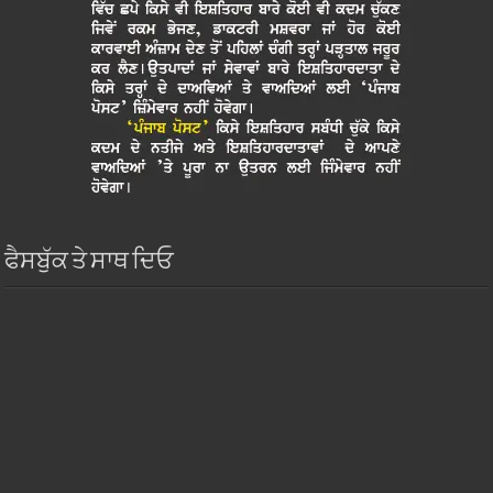
ਫੈਸਬੁੱਕ ਤੇ ਸਾਥ ਦਿਓ