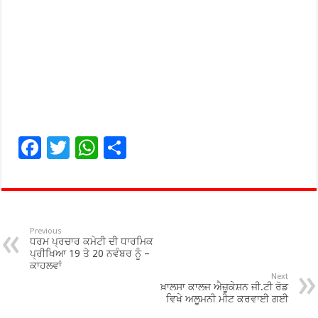
F
T
W
S
ac
wi
h
h
e
tt
at
ar
b
er
sA
e
o
p
Previous
ਧਰਮ ਪ੍ਰਚਾਰ ਕਮੇਟੀ ਦੀ ਧਾਰਮਿਕ
o
p
ਪ੍ਰੀਖਿਆ 19 ਤੇ 20 ਨਵੰਬਰ ਨੂੰ –
ਕਾਹਲਵਾਂ
k
Next
ਖ਼ਾਲਸਾ ਕਾਲਜ ਐਜ਼ੂਕੇਸ਼ਨ ਜੀ.ਟੀ ਰੋਡ
ਵਿਖੇ ਅਲੂਮਨੀ ਮੀਟ ਕਰਵਾਈ ਗਈ