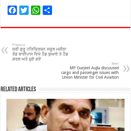
F
T
W
S
ac
wi
h
h
e
tt
at
ar
b
er
sA
e
o
p
Previous
ਸ੍ਰੀ ਗੁਰੂ ਹਰਿਕ੍ਰਿਸ਼ਨ ਸਕੂਲ ਮਜੀਠਾ
o
p
ਰੋਡ ਬਾਈਪਾਸ ਵਿਖੇ ਹੈਡ ਬੁਆਏ ਤੇ ਹੈਡ
ਗਰਲ ਅਤੇ ਚੁਣੇ ਗਏ
k
Next
MP Gurjeet Aujla discuused
cargo and passenger issues with
Union Minister for Civil Aviation
Related Articles