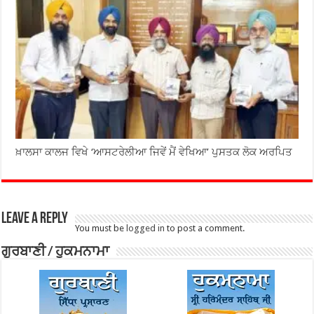
ਖ਼ਾਲਸਾ ਕਾਲਜ ਵਿਖੇ ‘ਆਸਟਰੇਲੀਆ ਜਿਵੇਂ ਮੈਂ ਵੇਖਿਆ’ ਪੁਸਤਕ ਲੋਕ ਅਰਪਿਤ
Leave a Reply
You must be
logged in
to post a comment.
ਗੁਰਬਾਣੀ / ਹੁਕਮਨਾਮਾ