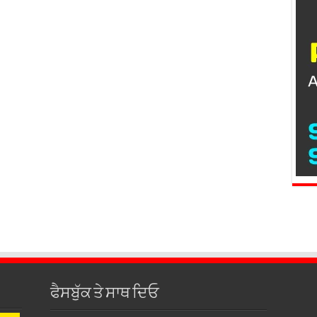
ਫੈਸਬੁੱਕ ਤੇ ਸਾਥ ਦਿਓ