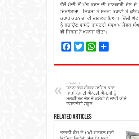
ਵੱਲੋਂ ਮੋਦੀ ਤੋਂ ਮੰਗ ਕਰਨ ਦੀ ਜਾਣਕਾਰੀ ਦੇਣ 
ਜਿਤਾਇਆ। ਸਿਰਸਾ ਨੇ ਸਰਨਾ ਭਰਾਵਾਂ ਤੇ ਕਾਂਗ
ਕਰਾਰ ਕਰਨ ਦਾ ਵੀ ਦੋਸ਼ ਲਗਾਇਆ। ਦਿੱਲੀ ਘੱਟ ਗ
ਨੂੰ ਬਚਾਉਣ ਵਾਸਤੇ ਰਾਸ਼ਟਰੀ ਸਵਅਮ ਸੇਵਕ ਸੰਘ 
ਵੀ ਸਿਰਸਾ ਨੇ ਖੁਲਾਸਾ ਕੀਤਾ।
F
T
W
S
ac
wi
h
h
e
tt
at
ar
b
er
sA
e
o
p
Previous
ਸਰਨਾ ਵੱਲੋਂ ਬੰਗਲਾ ਸਾਹਿਬ ਕਾਰ
o
p
ਪਾਰਕਿੰਗ ਦੀ ਐਨ.ਡੀ.ਐਮ.ਸੀ ਨੂੰ
ਮਲਕੀਅਤ ਦੇਣ ਦੇ ਕਮੇਟੀ ਨੇ ਜਾਰੀ ਕੀਤੇ
k
ਦਸਤਾਵੇਜ਼ੀ ਸਬੂਤ
Related Articles
ਭਾਰਤੀ ਫੌਜ ਦੇ ਮੁਖੀ ਜਨਰਲ ਸ੍ਰੀ
ਉਪੇਂਦਰ ਦਿਵੇਦੀ ਸੱਚਖੰਡ ਸ੍ਰੀ