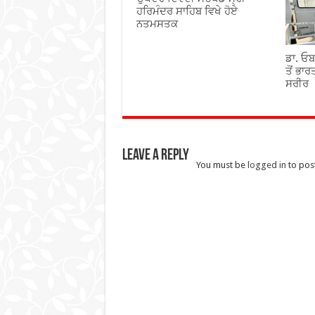
ਹਰਿਮੰਦਰ ਸਾਹਿਬ ਵਿਖੇ ਹੋਏ
ਨਤਮਸਤਕ
ਡਾ. ਓਬ
ਤੋਂ ਭਾ
ਸਰੀਰ
Leave a Reply
You must be
logged in
to pos