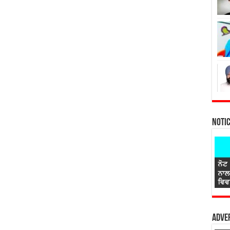
Noti
Adver