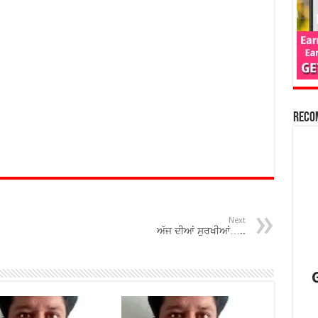
Reco
Next
ਅੱਜ ਦੀਆਂ ਸੁਰਖੀਆਂ…..