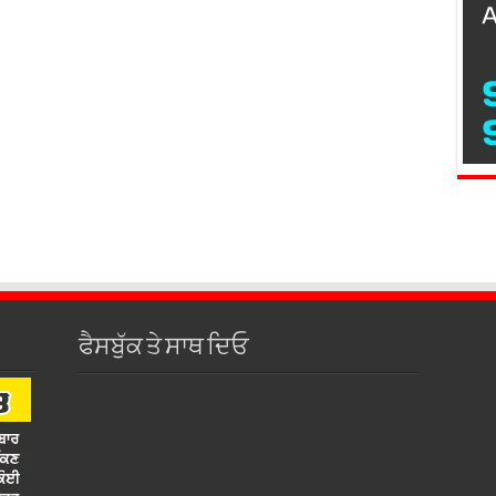
ਫੈਸਬੁੱਕ ਤੇ ਸਾਥ ਦਿਓ