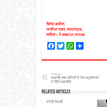
ਵਿਨੋਦ ਫ਼ਕੀਰਾ,
ਆਰੀਆ ਨਗਰ, ਕਰਤਾਰਪੁਰ,
ਜਲੰਧਰ।
ਮੋ.098721-97326
F
T
W
S
ac
wi
h
h
e
tt
at
ar
b
er
sA
e
o
p
Previous
ਅਕਾਲੀ ਜਥਾ ਸ਼ਹਿਰੀ ਦੇ ਹੋਰ ਅਹੁਦੇਦਾਰਾਂ
o
p
ਨੇ ਦਿੱਤੇ ਅਸਤੀਫੇ
k
Related Articles
ਤਾਹਨੇ ਮਿਹਣੇ