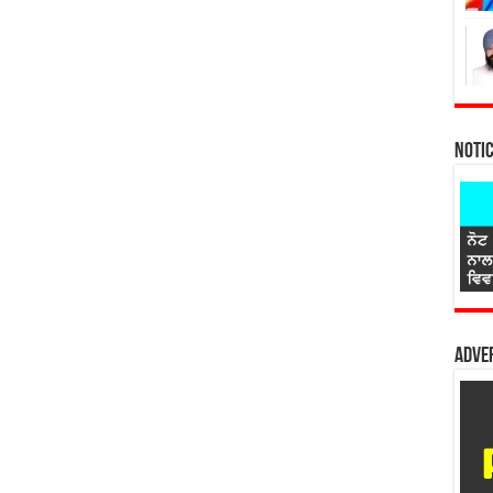
Noti
Adver