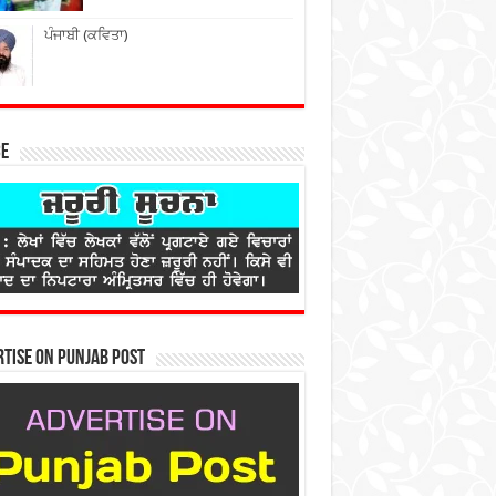
ਪੰਜਾਬੀ (ਕਵਿਤਾ)
ce
tise on Punjab Post