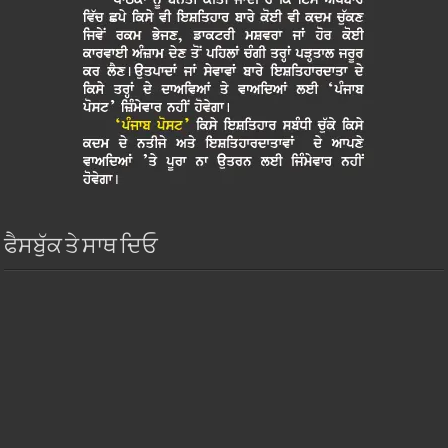
ਫੈਸਬੁੱਕ ਤੇ ਸਾਥ ਦਿਓ