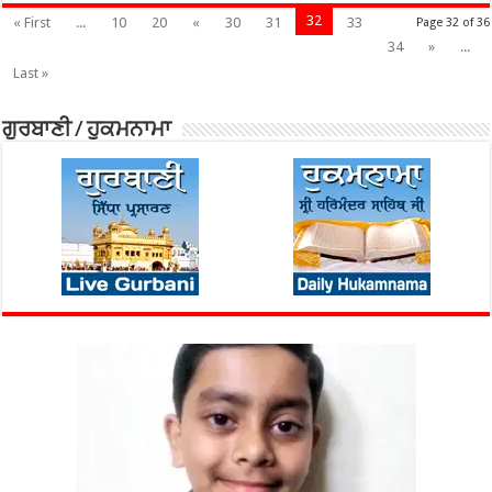
32
« First
...
10
20
«
30
31
33
Page 32 of 36
34
»
...
Last »
ਗੁਰਬਾਣੀ / ਹੁਕਮਨਾਮਾ