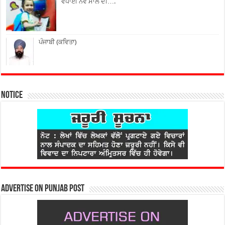
ਵਧਾਈ ਨਵੇਂ ਸਾਲ ਦੀ….
ਪੰਜਾਬੀ (ਕਵਿਤਾ)
Notice
Advertise on Punjab Post