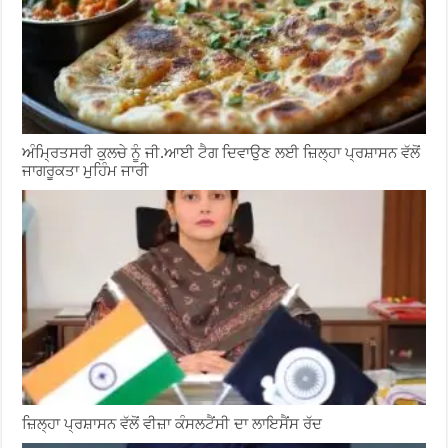
ਅੰਮ੍ਰਿਤਸਰੀ ਕੁਲਚੇ ਨੂੰ ਜੀ.ਆਈ ਟੈਗ ਦਿਵਾਉਣ ਲਈ ਜ਼ਿਲ੍ਹਾ ਪ੍ਰਸ਼ਾਸਨ ਵੱਲੋਂ
ਜਾਗਰੂਕਤਾ ਮੁਹਿੰਮ ਜਾਰੀ
ਜ਼ਿਲ੍ਹਾ ਪ੍ਰਸ਼ਾਸਨ ਵੱਲੋਂ ਵੀਜ਼ਾ ਕੰਸਲਟੈਂਸੀ ਦਾ ਲਾਇਸੈਂਸ ਰੱਦ