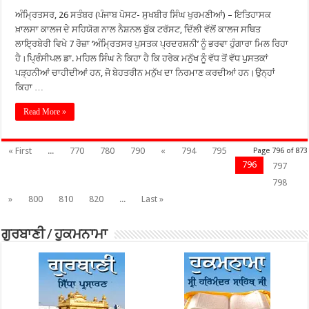
ਅੰਮ੍ਰਿਤਸਰ, 26 ਸਤੰਬਰ (ਪੰਜਾਬ ਪੋਸਟ- ਸੁਖਬੀਰ ਸਿੰਘ ਖੁਰਮਣੀਆਂ) – ਇਤਿਹਾਸਕ
ਖ਼ਾਲਸਾ ਕਾਲਜ ਦੇ ਸਹਿਯੋਗ ਨਾਲ ਨੈਸ਼ਨਲ ਬੁੱਕ ਟਰੱਸਟ, ਦਿੱਲੀ ਵੱਲੋਂ ਕਾਲਜ ਸਥਿਤ
ਲਾਇ੍ਰਬੇਰੀ ਵਿਖੇ 7 ਰੋਜ਼ਾ ‘ਅੰਮ੍ਰਿਤਸਰ ਪੁਸਤਕ ਪ੍ਰਦਰਸ਼ਨੀ’ ਨੂੰ ਭਰਵਾ ਹੁੰਗਾਰਾ ਮਿਲ ਰਿਹਾ
ਹੈ।ਪ੍ਰਿੰਸੀਪਲ ਡਾ. ਮਹਿਲ ਸਿੰਘ ਨੇ ਕਿਹਾ ਹੈ ਕਿ ਹਰੇਕ ਮਨੁੱਖ ਨੂੰ ਵੱਧ ਤੋਂ ਵੱਧ ਪੁਸਤਕਾਂ
ਪੜ੍ਹਨੀਆਂ ਚਾਹੀਦੀਆਂ ਹਨ, ਜੋ ਬੇਹਤਰੀਨ ਮਨੁੱਖ ਦਾ ਨਿਰਮਾਣ ਕਰਦੀਆਂ ਹਨ।ਉਨ੍ਹਾਂ
ਕਿਹਾ …
Read More »
« First
...
770
780
790
«
794
795
Page 796 of 873
796
797
798
»
800
810
820
...
Last »
ਗੁਰਬਾਣੀ / ਹੁਕਮਨਾਮਾ