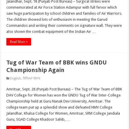
Jalandhar, Sept. 18 (Punjab Post Bureau) – Surgical strikes were
commemorated at Air Force Station Adampur with full fervor which
saw huge participation by school children and families of Air Warriors.
The children showed lots of enthusiasm in meeting the Garud
Commandos and writing their comments on signature wall. They were
also shown the combat equipment of the Indian Air …
Read More »
Tug of War Team of BBK wins GNDU
Championship Again
English
,
ਸਿੱਖਿਆ ਸੰਸਾਰ
Amritsar, Sept. 28 (Punjab Post Bureau) – The Tug of War Team of BBK
DAV College for Women has won the GNDU Tug of War Inter-College
Championship held at Guru Nanak Dev University, Amritsar. The
college team put up a splendid show and defeated HMV College
Jalandhar, Khalsa College for Women, Amritsar, SRM College Jandiala
Guru, SGAD College Khadoor Sahib, …