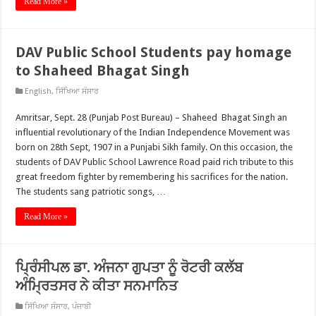
Read More »
DAV Public School Students pay homage
to Shaheed Bhagat Singh
English
,
ਸਿੱਖਿਆ ਸੰਸਾਰ
Amritsar, Sept. 28 (Punjab Post Bureau) – Shaheed Bhagat Singh an
influential revolutionary of the Indian Independence Movement was
born on 28th Sept, 1907 in a Punjabi Sikh family. On this occasion, the
students of DAV Public School Lawrence Road paid rich tribute to this
great freedom fighter by remembering his sacrifices for the nation.
The students sang patriotic songs, …
Read More »
ਪ੍ਰਿੰਸੀਪਲ ਡਾ. ਅੰਜਨਾ ਗੁਪਤਾ ਨੂੰ ਰੋਟਰੀ ਕਲੱਬ
ਅੰਮ੍ਰਿਤਸਰ ਨੇ ਕੀਤਾ ਸਨਮਾਨਿਤ
ਸਿੱਖਿਆ ਸੰਸਾਰ
,
ਪੰਜਾਬੀ