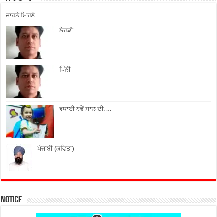
ਤਾਹਨੇ ਮਿਹਣੇ
ਲੋਹੜੀ
ਪਿੰਨੀ
ਵਧਾਈ ਨਵੇਂ ਸਾਲ ਦੀ….
ਪੰਜਾਬੀ (ਕਵਿਤਾ)
Notice