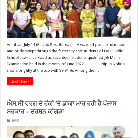
Amritsar, July 14 (Punjab Post Bureau) – A wave of pure exhilaration
and pride swept through the fraternity and students of DAV Public
School Lawrence Road as seventeen students qualified JEE Mains
Examination held in the month of June 2022. Nipun Nohria
shone brightly at the top with 99.91 %. Among the …
Read More »
ਐਸ.ਸੀ ਵਰਗ ਦੇ ਹੱਕਾਂ ‘ਤੇ ਡਾਕਾ ਮਾਰ ਰਹੀ ਹੈ ਪੰਜਾਬ
ਸਰਕਾਰ – ਦਰਸ਼ਨ ਕਾਂਗੜਾ
ਪੰਜਾਬੀ