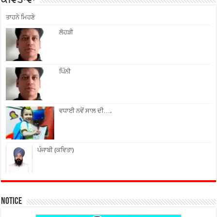
ਕਵਿਤਾਵਾਂ
ਤਾਹਨੇ ਮਿਹਣੇ
ਲੋਹੜੀ
ਪਿੰਨੀ
ਵਧਾਈ ਨਵੇਂ ਸਾਲ ਦੀ….
ਪੰਜਾਬੀ (ਕਵਿਤਾ)
Notice