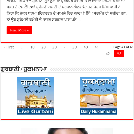
ਆਰ.ਪੀ ਸਿੰਘ ਵੱਲੋਂ ਸ਼੍ਰੋਮਣੀ ਗੁਰਦੁਆਰਾ ਪ੍ਰਬੰਧਕ ਕਮੇਟੀ ’ਤੇ ਵਿਵਾਦਿਤ ਟਿੱਪਣੀ ਕਰਨ ਦਾ
ਸਖ਼ਤ ਨੋਟਿਸ ਲੈਂਦਿਆਂ ਸ਼੍ਰੋਮਣੀ ਕਮੇਟੀ ਦੇ ਪ੍ਰਧਾਨ ਐਡਵੋਕੇਟ ਹਰਜਿੰਦਰ ਸਿੰਘ ਧਾਮੀ ਨੇ
ਕਿਹਾ ਕਿ ਜੇਕਰ ਧਰਮ ਪਰਿਵਰਤਨ ਦੇ ਮਾਮਲੇ ਵਿਚ ਆਰ.ਪੀ ਸਿੰਘ ਸੱਚਮੁੱਚ ਹੀ ਸਜ਼ੀਦਾ ਹਨ,
ਤਾਂ ਉਹ ਸ਼੍ਰੋਮਣੀ ਕਮੇਟੀ ਦੇ ਭਾਰਤ ਸਰਕਾਰ ਪਾਸ ਪਏ …
Read More »
« First
...
10
20
30
«
39
40
41
Page 43 of 43
43
42
ਗੁਰਬਾਣੀ / ਹੁਕਮਨਾਮਾ