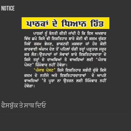
Notice
ਫੈਸਬੁੱਕ ਤੇ ਸਾਥ ਦਿਓ