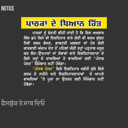
Notice
ਫੈਸਬੁੱਕ ਤੇ ਸਾਥ ਦਿਓ