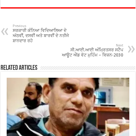
e
tt
at
ar
b
er
sA
e
o
p
Previous
ਸਰਕਾਰੀ ਕੰਨਿਆ ਵਿਦਿਆਲਿਆ ਦੇ
o
p
ਅੱਠਵੀਂ, ਦਸਵੀਂ ਅਤੇ ਬਾਰਵੀਂ ਦੇ ਨਤੀਜੇ
ਸ਼ਾਨਦਾਰ ਰਹੇ
k
Next
ਸੀ.ਆਈ.ਆਈ ਅੰਮ੍ਰਿਤਸਰ ਸਟੈਪ
ਆਊਟ ਐਂਡ ਵੋਟ ਮੁਹਿੰਮ – ਵਿਜ਼ਨ-2030
Related Articles