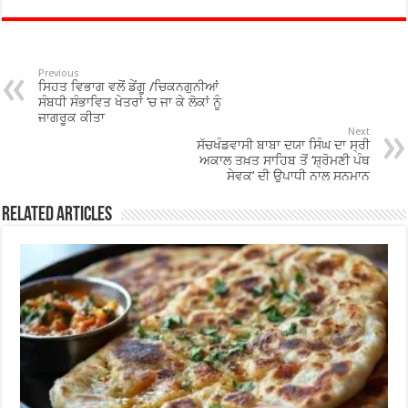
e
tt
at
ar
b
er
sA
e
o
p
Previous
ਸਿਹਤ ਵਿਭਾਗ ਵਲੋਂ ਡੇਂਗੂ /ਚਿਕਨਗੁਨੀਆਂ
o
p
ਸੰਬਧੀ ਸੰਭਾਵਿਤ ਖੇਤਰਾਂ ‘ਚ ਜਾ ਕੇ ਲੋਕਾਂ ਨੂੰ
ਜਾਗਰੂਕ ਕੀਤਾ
k
Next
ਸੱਚਖੰਡਵਾਸੀ ਬਾਬਾ ਦਯਾ ਸਿੰਘ ਦਾ ਸ੍ਰੀ
ਅਕਾਲ ਤਖ਼ਤ ਸਾਹਿਬ ਤੋਂ ‘ਸ਼੍ਰੋਮਣੀ ਪੰਥ
ਸੇਵਕ’ ਦੀ ਉਪਾਧੀ ਨਾਲ ਸਨਮਾਨ
Related Articles