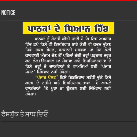
Notice
ਫੈਸਬੁੱਕ ਤੇ ਸਾਥ ਦਿਓ